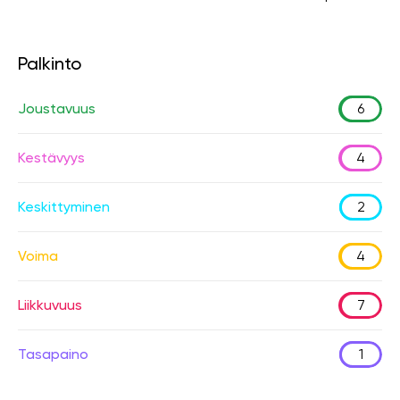
Palkinto
Joustavuus
6
Kestävyys
4
Keskittyminen
2
Voima
4
Liikkuvuus
7
Tasapaino
1