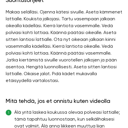
Suoritusohjeet
Makaa selälläsi. Ojenna kätesi sivuille. Aseta kämmenet
lattialle. Koukista jalkojasi. Tartu vasempaan jalkaan
oikealla kädelläsi. Kierrä lantiota vasemmalle. Vedä
polviasi kohti lattiaa. Käännä päätäsi oikealle. Aseta
sitten lantiosi lattialle. Ota nyt oikeaan jalkaan kiinni
vasemmalla kädelläsi. Kierrä lantiota oikealle. Vedä
polviasi kohti lattiaa. Käännä päätäsi vasemmalle.
Jatka kiertämistä sivuille vuorotellen jalkojen ja pään
asentoa. Hengitä luonnollisesti. Aseta sitten lantiosi
lattialle. Oikaise jalat. Pidä kädet mukavalla
etäisyydellä vartalostasi.
Mitä tehdä, jos et onnistu kuten videolla
Älä yritä laskea koukussa olevaa polveasi lattialle;
1
tämä tapahtuu luonnostaan, kun selkälihaksesi
ovat valmiit. Älä anna liikkeen muuttua liian