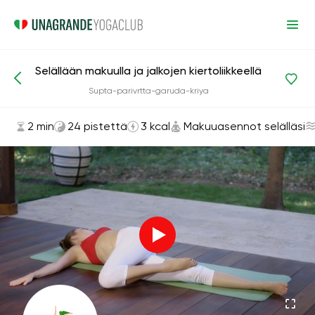
Selällään makuulla ja jalkojen kiertoliikkeellä
Asanat ja harjoitukset
Makuuasennot selälläsi
Supta-parivrtta-garuda-kriya
2 min
24 pistettä
3 kcal
Makuuasennot selälläsi