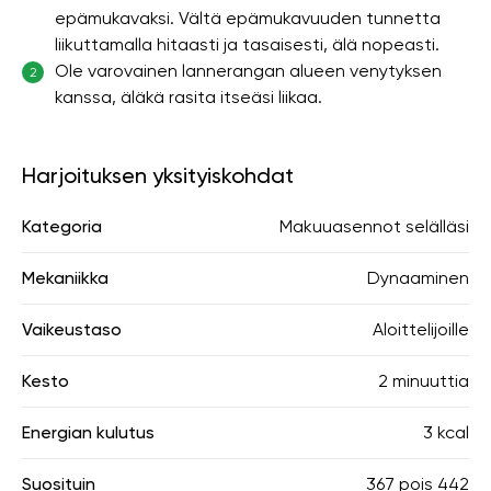
epämukavaksi. Vältä epämukavuuden tunnetta
liikuttamalla hitaasti ja tasaisesti, älä nopeasti.
Ole varovainen lannerangan alueen venytyksen
2
kanssa, äläkä rasita itseäsi liikaa.
Harjoituksen yksityiskohdat
Kategoria
Makuuasennot selälläsi
Mekaniikka
Dynaaminen
Vaikeustaso
Aloittelijoille
Kesto
2 minuuttia
Energian kulutus
3 kcal
Suosituin
367
pois
442