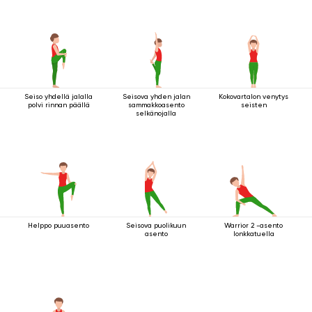
Seiso yhdellä jalalla
Seisova yhden jalan
Kokovartalon venytys
polvi rinnan päällä
sammakkoasento
seisten
selkänojalla
Helppo puuasento
Seisova puolikuun
Warrior 2 -asento
asento
lonkkatuella