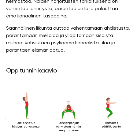
hermostoa. Näiden harjoitusten tarkoituksena on
vähentää jännitystä, parantaa unta ja palauttaa
emotionaalinen tasapaino.
Säännöllinen liikunta auttaa vähentämään ahdistusta,
parantamaan mielialaa ja ylläpitämään sisäistä
rauhaa, vahvistaen psykoemotionaalista tilaa ja
parantaen elämänlaatua.
Oppitunnin kaavio
Laajennetut
Lantionpohjan
Voimakas
käsivarret -asento
vahvistaminen ja
säätiöasento
venyttäminen