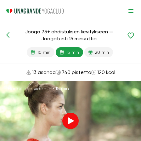
Jooga 75+ ahdistuksen lievitykseen —
Valmiit oppitunnit
Ikä
Joogatunti 15 minuuttia
10 min
15 min
20 min
13 asanaa
740 pistettä
120 kcal
Harjoittele videolla ·
15 min