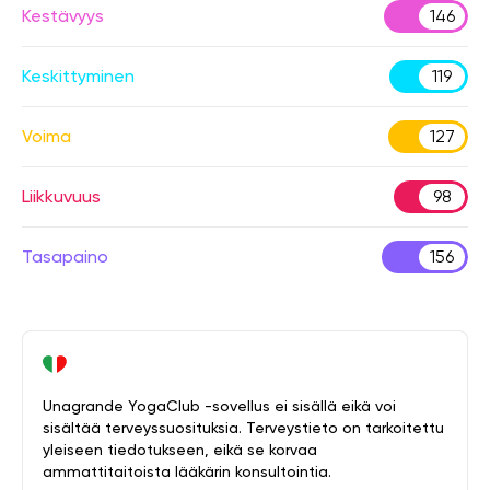
Kestävyys
146
Keskittyminen
119
Voima
127
Liikkuvuus
98
Tasapaino
156
Unagrande YogaClub -sovellus ei sisällä eikä voi
sisältää terveyssuosituksia. Terveystieto on tarkoitettu
yleiseen tiedotukseen, eikä se korvaa
ammattitaitoista lääkärin konsultointia.