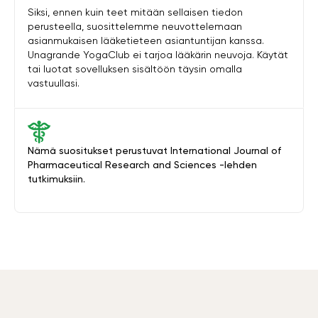
Siksi, ennen kuin teet mitään sellaisen tiedon
perusteella, suosittelemme neuvottelemaan
asianmukaisen lääketieteen asiantuntijan kanssa.
Unagrande YogaClub ei tarjoa lääkärin neuvoja. Käytät
tai luotat sovelluksen sisältöön täysin omalla
vastuullasi.
Nämä suositukset perustuvat International Journal of
Pharmaceutical Research and Sciences -lehden
tutkimuksiin.