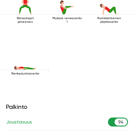
Ratsastajan
Mukava veneasento
Puolikäänteinen
poseeraus
1
pöytäasento
Rentoutumisasento
Palkinto
Joustavuus
94