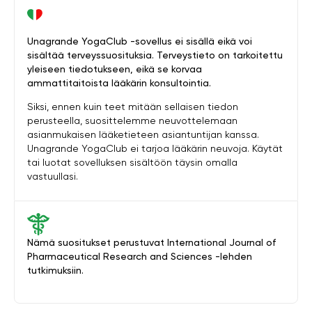
Unagrande YogaClub -sovellus ei sisällä eikä voi
sisältää terveyssuosituksia. Terveystieto on tarkoitettu
yleiseen tiedotukseen, eikä se korvaa
ammattitaitoista lääkärin konsultointia.
Siksi, ennen kuin teet mitään sellaisen tiedon
perusteella, suosittelemme neuvottelemaan
asianmukaisen lääketieteen asiantuntijan kanssa.
Unagrande YogaClub ei tarjoa lääkärin neuvoja. Käytät
tai luotat sovelluksen sisältöön täysin omalla
vastuullasi.
Nämä suositukset perustuvat International Journal of
Pharmaceutical Research and Sciences -lehden
tutkimuksiin.