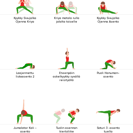
Kyykky Sivujalka
Kriya matala rulla
Kyykky Sivujalka
Ojenna Kriya
jalalta toiselle
Ojenna Asento
Laajennettu
Eteenpäin
Puoli Hanuman-
liskoasento 2
askelkyykky syvällä
asento
reisityöllä
Jumalatar Kali -
Tuolin asennon
Soturi 3 -asento
asento
kiertoliike
tuella