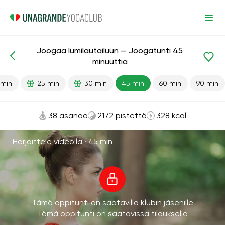
Joogaa lumilautailuun — Joogatunti 45
Valmiit oppitunnit
Urheilu
minuuttia
 min
25 min
30 min
45 min
60 min
90 min
38 asanaa
2172 pistettä
328 kcal
Harjoittele videolla ·
45 min
Tämä oppitunti on saatavilla klubin jäsenille
Tämä oppitunti on saatavissa tilauksella