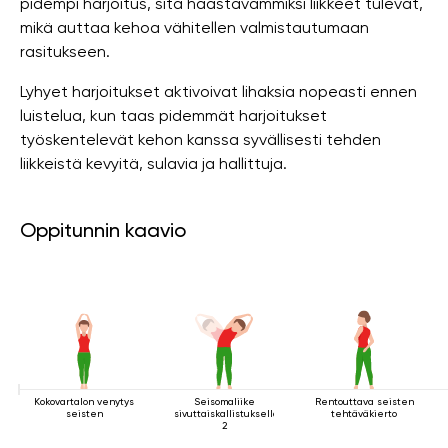
pidempi harjoitus, sitä haastavammiksi liikkeet tulevat,
mikä auttaa kehoa vähitellen valmistautumaan
rasitukseen.
Lyhyet harjoitukset aktivoivat lihaksia nopeasti ennen
luistelua, kun taas pidemmät harjoitukset
työskentelevät kehon kanssa syvällisesti tehden
liikkeistä kevyitä, sulavia ja hallittuja.
Oppitunnin kaavio
Kokovartalon venytys
Seisomaliike
Rentouttava seisten
seisten
sivuttaiskallistuksella
tehtäväkierto
2