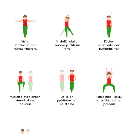
Käsien
Yhdellä jalalla
Käsien
samanaikainen
seisova puolikuun
samanaikainen
ojentaminen ja
kriya
pyörittäminen
pyörittäminen
seistessä
Vuorottelevat lonkan
Jalkojen
Ratsastaja liikkuu
kiertoliikkeet
pyörittäminen
varpaillaan kädet
seisten
seistessä
ylöspäin
ojennettuina