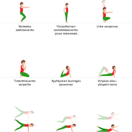
Voimakas
Yksijalkainen
Liike varpaissa
säätiöasento
sammakkoasento,
jossa molemmat
kädet pitävät kiinni
jalasta
Timanttiasento
Kyyhkysten kuningas
Vinyasa alas-
varpailla
poseeraa
ylöspäin koira