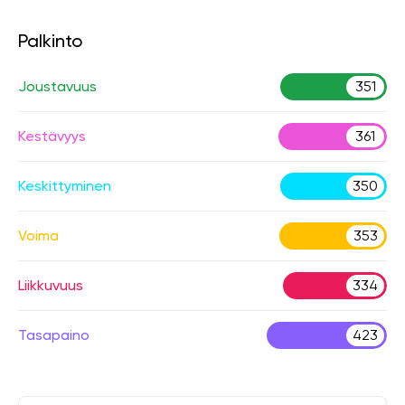
Palkinto
Joustavuus
351
Kestävyys
361
Keskittyminen
350
Voima
353
Liikkuvuus
334
Tasapaino
423