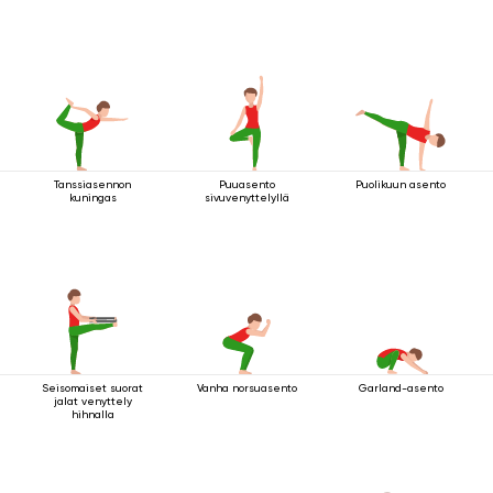
Tanssiasennon
Puuasento
Puolikuun asento
kuningas
sivuvenyttelyllä
Seisomaiset suorat
Vanha norsuasento
Garland-asento
jalat venyttely
hihnalla