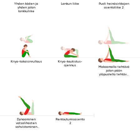
Yhden käden ja
Lankun liike
Puoli heinäsirkkojen
yhden jalan
asentoliike 2
lankkuliike
Kriya-takaisinrullaus
Kriya-koukistus-
ojennus
Makaamalla tehtävä
jalan pään
yläpuolella tehtävä
kriya
Dynaaminen
Rentoutumisasento
vatsalihasten
2
vahvistaminen
makuuasennossa