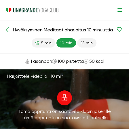
Hyväksyminen Meditaatioharjoitus 10 minuuttia
Meditaatiot ja hengitys
Hyväksyminen
5 min
10 min
15 min
1 asanaan
100 pistettä
50 kcal
Harjoittele videolla ·
10 min
Tämä oppitunti on saatavilla klubin jäsenille
Tämä oppitunti on saatavissa tilauksella