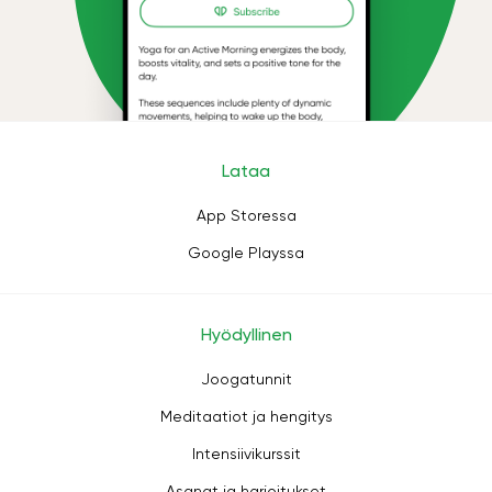
Lataa
App Storessa
Google Playssa
Hyödyllinen
Joogatunnit
Meditaatiot ja hengitys
Intensiivikurssit
Asanat ja harjoitukset