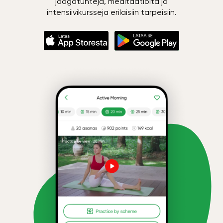
joogatunteja, meditaatioita ja
intensiivikursseja erilaisiin tarpeisiin.