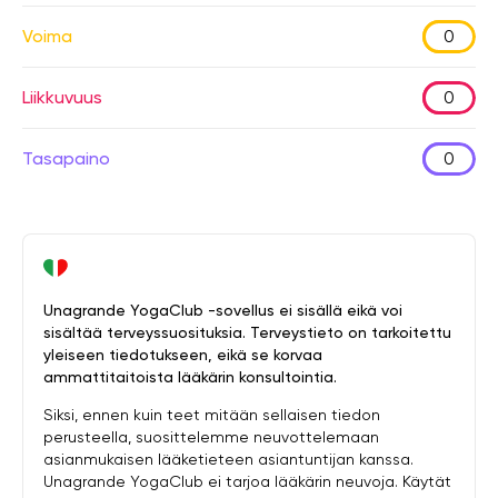
Voima
0
Liikkuvuus
0
Tasapaino
0
Unagrande YogaClub -sovellus ei sisällä eikä voi
sisältää terveyssuosituksia. Terveystieto on tarkoitettu
yleiseen tiedotukseen, eikä se korvaa
ammattitaitoista lääkärin konsultointia.
Siksi, ennen kuin teet mitään sellaisen tiedon
perusteella, suosittelemme neuvottelemaan
asianmukaisen lääketieteen asiantuntijan kanssa.
Unagrande YogaClub ei tarjoa lääkärin neuvoja. Käytät