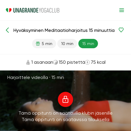
Hyväksyminen Meditaatioharjoitus 15 minuuttia
Meditaatiot ja hengitys
Hyväksyminen
5 min
10 min
15 min
1 asanaan
150 pistettä
75 kcal
Harjoittele videolla ·
15 min
Tämä oppitunti on saatavilla klubin jäsenille
Tämä oppitunti on saatavissa tilauksella