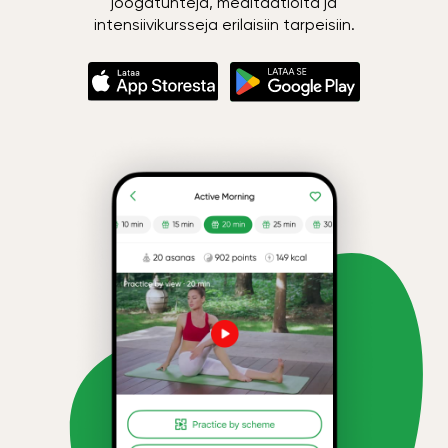
joogatunteja, meditaatioita ja
intensiivikursseja erilaisiin tarpeisiin.