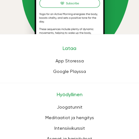
Lataa
App Storessa
Google Playssa
Hyödyllinen
Joogatunnit
Meditaatiot ja hengitys
Intensiivikurssit
Asanat ja harjoitukset