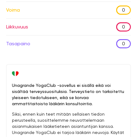
Voima
0
Liikkuvuus
0
Tasapaino
0
Unagrande YogaClub -sovellus ei sisällä eikä voi
sisältää terveyssuosituksia. Terveystieto on tarkoitettu
yleiseen tiedotukseen, eikä se korvaa
ammattitaitoista lääkärin konsultointia.
Siksi, ennen kuin teet mitään sellaisen tiedon
perusteella, suosittelemme neuvottelemaan
asianmukaisen lääketieteen asiantuntijan kanssa.
Unagrande YogaClub ei tarjoa lääkärin neuvoja. Käytät