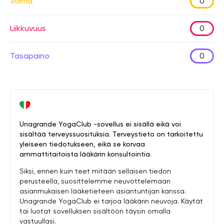
Voima
0
Liikkuvuus
0
Tasapaino
0
Unagrande YogaClub -sovellus ei sisällä eikä voi
sisältää terveyssuosituksia. Terveystieto on tarkoitettu
yleiseen tiedotukseen, eikä se korvaa
ammattitaitoista lääkärin konsultointia.
Siksi, ennen kuin teet mitään sellaisen tiedon
perusteella, suosittelemme neuvottelemaan
asianmukaisen lääketieteen asiantuntijan kanssa.
Unagrande YogaClub ei tarjoa lääkärin neuvoja. Käytät
tai luotat sovelluksen sisältöön täysin omalla
vastuullasi.