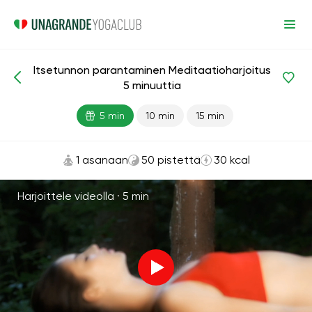
Itsetunnon parantaminen Meditaatioharjoitus
Meditaatiot ja hengitys
Itsetunto
5 minuuttia
5 min
10 min
15 min
1 asanaan
50 pistettä
30 kcal
Harjoittele videolla ·
5 min