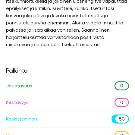
itsekunnioituksella ja jokainen uloshengitys vapauttaa
epäilykset ja kritiikin. Kuvittele, kuinka itsetuntosi
kasvaa joka päivä ja kuinka arvostat itseäsi ja
ponnistelujasi yhä enemmän. Aloita viidellä minuutilla
päivässä ja lisää aikaa vähitellen. Säännöllinen
harjoittelu auttaa vahvistamaan positiivista
minäkuvaa ja lisäämään itseluottamustasi.
Palkinto
Joustavuus
0
Kestävyys
0
Keskittyminen
50