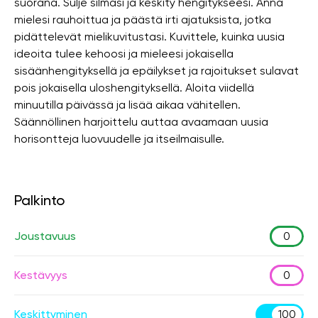
suorana. Sulje silmäsi ja keskity hengitykseesi. Anna
mielesi rauhoittua ja päästä irti ajatuksista, jotka
pidättelevät mielikuvitustasi. Kuvittele, kuinka uusia
ideoita tulee kehoosi ja mieleesi jokaisella
sisäänhengityksellä ja epäilykset ja rajoitukset sulavat
pois jokaisella uloshengityksellä. Aloita viidellä
minuutilla päivässä ja lisää aikaa vähitellen.
Säännöllinen harjoittelu auttaa avaamaan uusia
horisontteja luovuudelle ja itseilmaisulle.
Palkinto
Joustavuus
0
Kestävyys
0
Keskittyminen
100