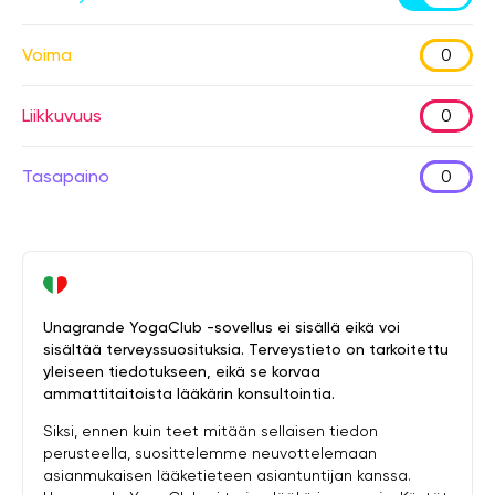
Voima
0
Liikkuvuus
0
Tasapaino
0
Unagrande YogaClub -sovellus ei sisällä eikä voi
sisältää terveyssuosituksia. Terveystieto on tarkoitettu
yleiseen tiedotukseen, eikä se korvaa
ammattitaitoista lääkärin konsultointia.
Siksi, ennen kuin teet mitään sellaisen tiedon
perusteella, suosittelemme neuvottelemaan
asianmukaisen lääketieteen asiantuntijan kanssa.