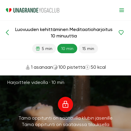
Luovuuden kehittäminen Meditaatioharjoitus
Meditaatiot ja hengitys
Luovuus
10 minuuttia
5 min
10 min
15 min
1 asanaan
100 pistettä
50 kcal
Harjoittele videolla ·
10 min
Tämä oppitunti on saatavilla klubin jäsenille
Tämä oppitunti on saatavissa tilauksella