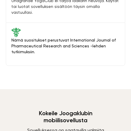
Unagrande YogaClub ei tarjoa lääkärin neuvoja. Käytät
tai luotat sovelluksen sisältöön täysin omalla
vastuullasi.
Nämä suositukset perustuvat International Journal of
Pharmaceutical Research and Sciences -lehden
tutkimuksiin.
Kokeile Joogaklubin
mobiilisovellusta
Sovelluksessa on saatavilla valmiita