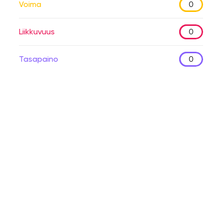
Voima
0
Liikkuvuus
0
Tasapaino
0