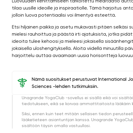
Luovuuden kehittämiseen tarkoitettu meditaatio autt
tilaa uusille ideoille ja inspiraatiolle. Tämä harjoitus an
jolloin luova potentiaalisi voi ilmentyä esteettä.
Etsi hiljainen paikka ja asetu mukavasti pitäen selkäsi s
mielesi rauhoittua ja päästä irti ajatuksista, jotka pidät
ideoita tulee kehoosi ja mieleesi jokaisella sisäänhengit
jokaisella uloshengityksellä. Aloita viidellä minuutilla pä
harjoittelu auttaa avaamaan uusia horisontteja luovuudel
Nämä suositukset perustuvat International J
Sciences -lehden tutkimuksiin.
Unagrande YogaClub -sovellus ei sisällä eikä voi sisältä
tiedotukseen, eikä se korvaa ammattitaitoista lääkärin k
Siksi, ennen kuin teet mitään sellaisen tiedon perust
lääketieteen asiantuntijan kanssa. Unagrande YogaClub e
sisältöön täysin omalla vastuullasi.