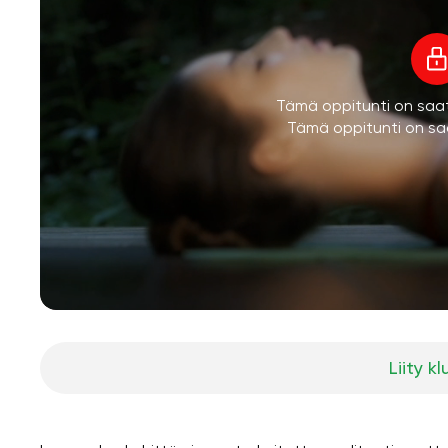
Tämä oppitunti on saatav
Tämä oppitunti on saa
Liity kl