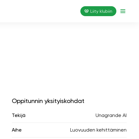
Liity klubiin
Oppitunnin yksityiskohdat
Tekijä
Unagrande AI
Aihe
Luovuuden kehittäminen