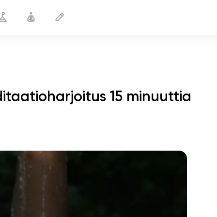
taatioharjoitus 15 minuuttia
sielun lento
01:44
sisäinen rauha
01:27