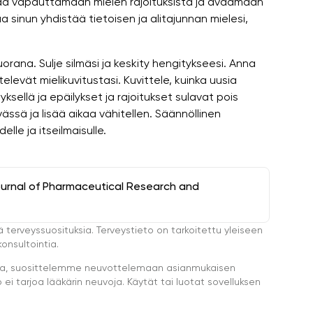
aa vapauttamaan mielen rajoituksista ja avaamaan
taa sinun yhdistää tietoisen ja alitajunnan mielesi,
uorana. Sulje silmäsi ja keskity hengitykseesi. Anna
televät mielikuvitustasi. Kuvittele, kuinka uusia
yksellä ja epäilykset ja rajoitukset sulavat pois
ivässä ja lisää aikaa vähitellen. Säännöllinen
le ja itseilmaisulle.
ournal of Pharmaceutical Research and
ä terveyssuosituksia. Terveystieto on tarkoitettu yleiseen
onsultointia.
eella, suosittelemme neuvottelemaan asianmukaisen
i tarjoa lääkärin neuvoja. Käytät tai luotat sovelluksen