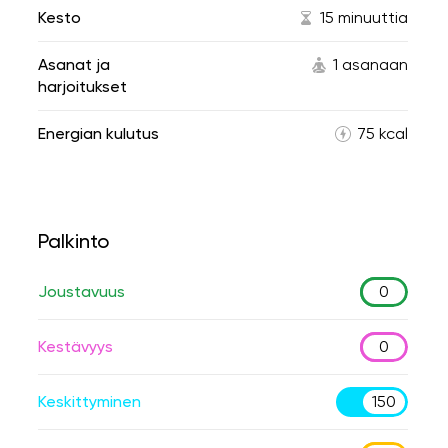
Kesto
15 minuuttia
Asanat ja
1 asanaan
harjoitukset
Energian kulutus
75 kcal
Palkinto
Joustavuus
0
Kestävyys
0
Keskittyminen
150