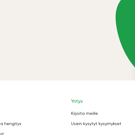
Yritys
Kirjoita meille
ja hengitys
Usein kysytyt kysymykset
sit