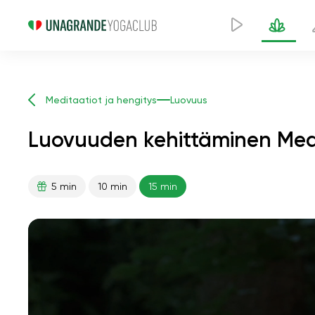
Meditaatiot ja hengitys
Luovuus
Luovuuden kehittäminen Medi
5 min
10 min
15 min