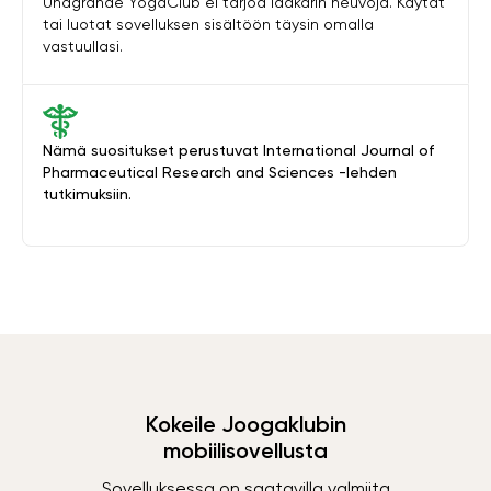
Unagrande YogaClub ei tarjoa lääkärin neuvoja. Käytät
tai luotat sovelluksen sisältöön täysin omalla
vastuullasi.
Nämä suositukset perustuvat International Journal of
Pharmaceutical Research and Sciences -lehden
tutkimuksiin.
Kokeile Joogaklubin
mobiilisovellusta
Sovelluksessa on saatavilla valmiita