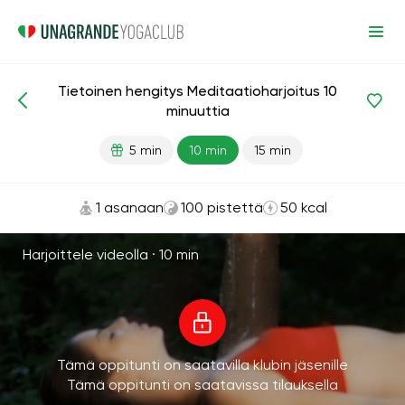
Tietoinen hengitys Meditaatioharjoitus 10
Meditaatiot ja hengitys
Hengitys
Saldo
minuuttia
5 min
10 min
15 min
1 asanaan
100 pistettä
50 kcal
Harjoittele videolla ·
10 min
Tämä oppitunti on saatavilla klubin jäsenille
Tämä oppitunti on saatavissa tilauksella