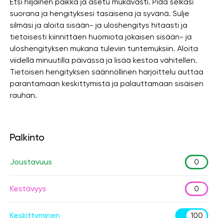
Etsi hiljainen paikka ja asetu mukavasti. Pidä selkäsi
suorana ja hengityksesi tasaisena ja syvänä. Sulje
silmäsi ja aloita sisään- ja uloshengitys hitaasti ja
tietoisesti kiinnittäen huomiota jokaisen sisään- ja
uloshengityksen mukana tuleviin tuntemuksiin. Aloita
viidellä minuutilla päivässä ja lisää kestoa vähitellen.
Tietoisen hengityksen säännöllinen harjoittelu auttaa
parantamaan keskittymistä ja palauttamaan sisäisen
rauhan.
Palkinto
Joustavuus
0
Kestävyys
0
Keskittyminen
100