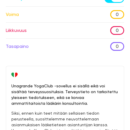
Voima
0
Liikkuvuus
0
Tasapaino
0
Unagrande YogaClub -sovellus ei sisällä eikä voi
sisältää terveyssuosituksia. Terveystieto on tarkoitettu
yleiseen tiedotukseen, eikä se korvaa
ammattitaitoista lääkärin konsultointia.
Siksi, ennen kuin teet mitään sellaisen tiedon
perusteella, suosittelemme neuvottelemaan
asianmukaisen lääketieteen asiantuntijan kanssa.