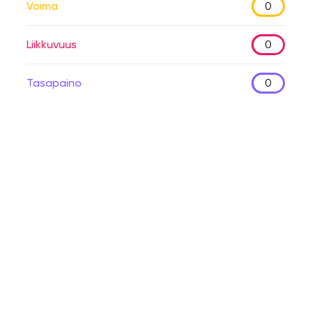
Voima
0
Liikkuvuus
0
Tasapaino
0