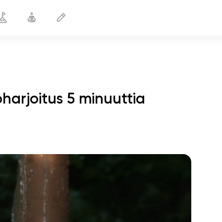
harjoitus 5 minuuttia
Tietoinen hengitys
5 min
sielun lento
01:44
sisäinen rauha
01:27