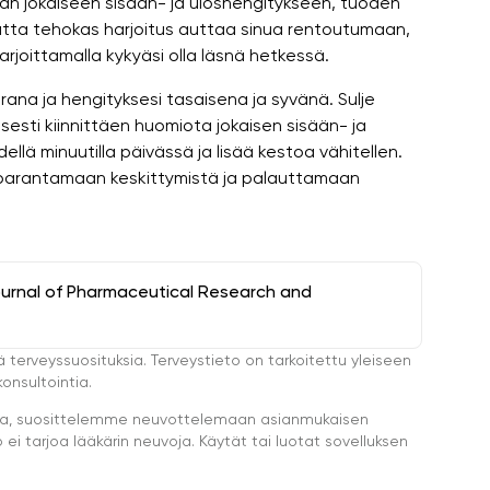
än jokaiseen sisään- ja uloshengitykseen, tuoden
utta tehokas harjoitus auttaa sinua rentoutumaan,
joittamalla kykyäsi olla läsnä hetkessä.
orana ja hengityksesi tasaisena ja syvänä. Sulje
oisesti kiinnittäen huomiota jokaisen sisään- ja
ellä minuutilla päivässä ja lisää kestoa vähitellen.
a parantamaan keskittymistä ja palauttamaan
ournal of Pharmaceutical Research and
ä terveyssuosituksia. Terveystieto on tarkoitettu yleiseen
onsultointia.
eella, suosittelemme neuvottelemaan asianmukaisen
i tarjoa lääkärin neuvoja. Käytät tai luotat sovelluksen