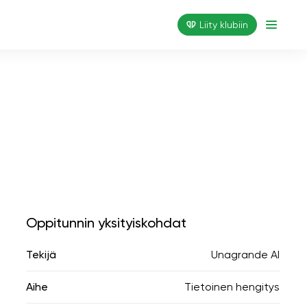
Liity klubiin
Oppitunnin yksityiskohdat
Tekijä
Unagrande AI
Aihe
Tietoinen hengitys