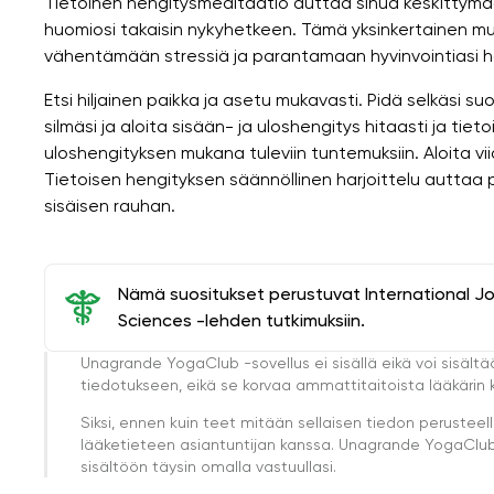
Tietoinen hengitysmeditaatio auttaa sinua keskittymä
huomiosi takaisin nykyhetkeen. Tämä yksinkertainen m
vähentämään stressiä ja parantamaan hyvinvointiasi har
Etsi hiljainen paikka ja asetu mukavasti. Pidä selkäsi su
silmäsi ja aloita sisään- ja uloshengitys hitaasti ja tiet
uloshengityksen mukana tuleviin tuntemuksiin. Aloita viid
Tietoisen hengityksen säännöllinen harjoittelu autta
sisäisen rauhan.
Nämä suositukset perustuvat International J
Sciences -lehden tutkimuksiin.
Unagrande YogaClub -sovellus ei sisällä eikä voi sisältä
tiedotukseen, eikä se korvaa ammattitaitoista lääkärin k
Siksi, ennen kuin teet mitään sellaisen tiedon perust
lääketieteen asiantuntijan kanssa. Unagrande YogaClub e
sisältöön täysin omalla vastuullasi.