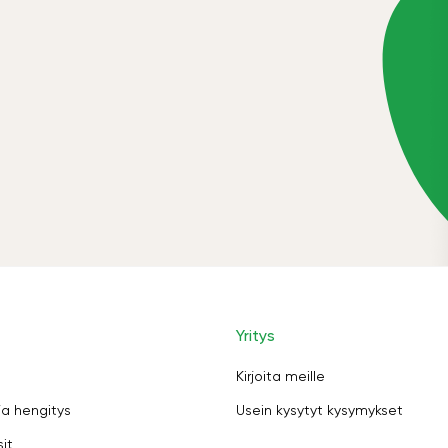
Yritys
Kirjoita meille
ja hengitys
Usein kysytyt kysymykset
sit