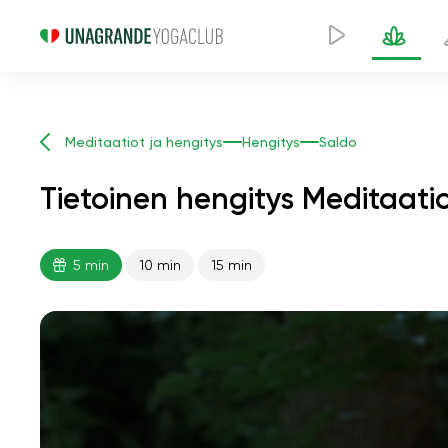
Meditaatiot ja hengitys
Hengitys
Saldo
Tietoinen hengitys Meditaatio
5 min
10 min
15 min