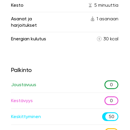
Kesto
5 minuuttia
Asanat ja
1 asanaan
harjoitukset
Energian kulutus
30 kcal
Palkinto
Joustavuus
0
Kestävyys
0
Keskittyminen
50