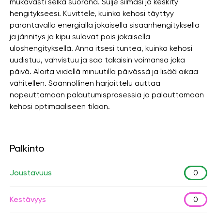
mukavasti selkä suorana. Sulje silmäsi ja keskity
hengitykseesi. Kuvittele, kuinka kehosi täyttyy
parantavalla energialla jokaisella sisäänhengityksellä
ja jännitys ja kipu sulavat pois jokaisella
uloshengityksellä. Anna itsesi tuntea, kuinka kehosi
uudistuu, vahvistuu ja saa takaisin voimansa joka
päivä. Aloita viidellä minuutilla päivässä ja lisää aikaa
vähitellen. Säännöllinen harjoittelu auttaa
nopeuttamaan palautumisprosessia ja palauttamaan
kehosi optimaaliseen tilaan.
Palkinto
Joustavuus
0
Kestävyys
0