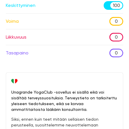
Keskittyminen
100
Voima
0
Liikkuvuus
0
Tasapaino
0
Unagrande YogaClub -sovellus ei sisällä eikä voi
sisältää terveyssuosituksia. Terveystieto on tarkoitettu
yleiseen tiedotukseen, eikä se korvaa
ammattitaitoista lääkärin konsultointia.
Siksi, ennen kuin teet mitään sellaisen tiedon
perusteella, suosittelemme neuvottelemaan