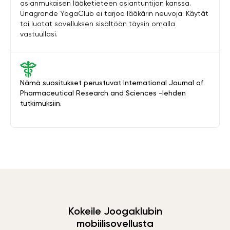
asianmukaisen lääketieteen asiantuntijan kanssa.
Unagrande YogaClub ei tarjoa lääkärin neuvoja. Käytät
tai luotat sovelluksen sisältöön täysin omalla
vastuullasi.
Nämä suositukset perustuvat International Journal of
Pharmaceutical Research and Sciences -lehden
tutkimuksiin.
Kokeile Joogaklubin
mobiilisovellusta