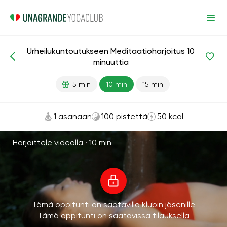
Urheilukuntoutukseen Meditaatioharjoitus 10
Meditaatiot ja hengitys
Urheilu
Kuntoutus
minuuttia
5 min
10 min
15 min
1 asanaan
100 pistettä
50 kcal
Harjoittele videolla ·
10 min
Tämä oppitunti on saatavilla klubin jäsenille
Tämä oppitunti on saatavissa tilauksella