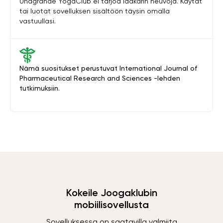
Unagrande YogaClub ei tarjoa lääkärin neuvoja. Käytät
tai luotat sovelluksen sisältöön täysin omalla
vastuullasi.
Nämä suositukset perustuvat International Journal of
Pharmaceutical Research and Sciences -lehden
tutkimuksiin.
Kokeile Joogaklubin
mobiilisovellusta
Sovelluksessa on saatavilla valmiita