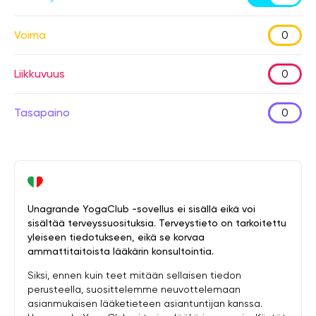
Voima
0
Liikkuvuus
0
Tasapaino
0
Unagrande YogaClub -sovellus ei sisällä eikä voi
sisältää terveyssuosituksia. Terveystieto on tarkoitettu
yleiseen tiedotukseen, eikä se korvaa
ammattitaitoista lääkärin konsultointia.
Siksi, ennen kuin teet mitään sellaisen tiedon
perusteella, suosittelemme neuvottelemaan
asianmukaisen lääketieteen asiantuntijan kanssa.