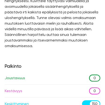
hengitykseesi. Kuvittele täyttyväsi valmiudella ja
avoimuudella jokaisella sisäänhengityksellä ja
päästävä irti kaikista epäilyksistä ja peloista jokaisella
uloshengityksellä. Tunne olevasi valmis omaksumaan
muutoksen luottavaisin mielin ja rauhallisesti. Aloita
viidellä minuutilla päivässä ja lisää aikaa vähitellen.
Säännöllinen harjoittelu auttaa sinua tulemaan
joustavammaksi ja itsevarmemmaksi muutoksen
omaksumisessa.
Palkinto
Joustavuus
0
Kestävyys
0
Keskittyminen
150