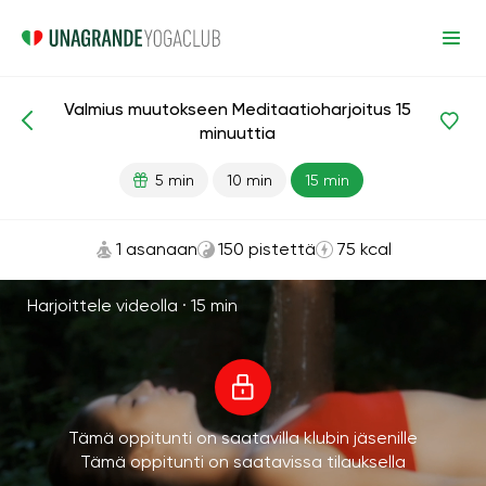
Valmius muutokseen Meditaatioharjoitus 15
Meditaatiot ja hengitys
Itsetunto
minuuttia
5 min
10 min
15 min
1 asanaan
150 pistettä
75 kcal
Harjoittele videolla ·
15 min
Tämä oppitunti on saatavilla klubin jäsenille
Tämä oppitunti on saatavissa tilauksella