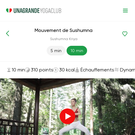
Mouvement de Sushumna
Asanas et exercices
Échauffements
Sushumna Kriya
5 min
10 min
10 min
310 points
30 kcal
Échauffements
Dynam