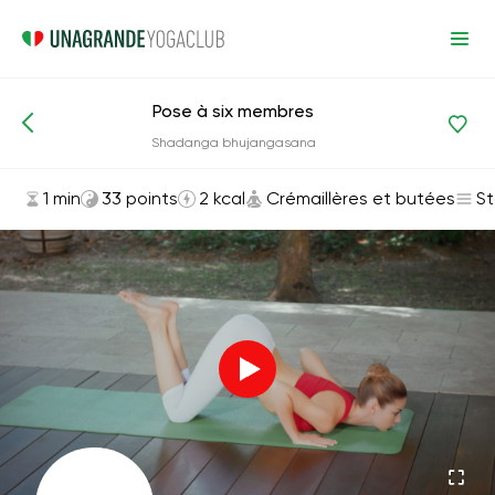
Pose à six membres
Asanas et exercices
Crémaillères et butées
Shadanga bhujangasana
1 min
33 points
2 kcal
Crémaillères et butées
St