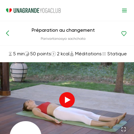
Préparation au changement
Asanas et exercices
Méditations
Parivartanasya sachchata
5 min
50 points
2 kcal
Méditations
Statique