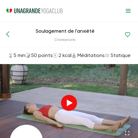
Soulagement de l'anxiété
Asanas et exercices
Méditations
Chintanivriti
5 min
50 points
2 kcal
Méditations
Statique