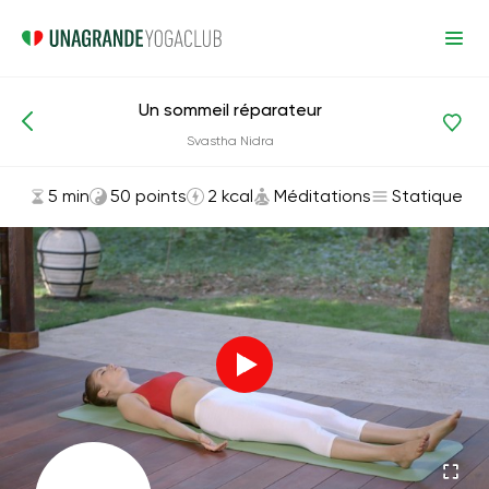
Un sommeil réparateur
Asanas et exercices
Méditations
Svastha Nidra
5 min
50 points
2 kcal
Méditations
Statique