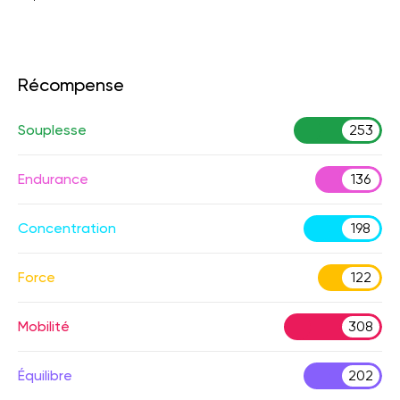
Récompense
Souplesse
253
Endurance
136
Concentration
198
Force
122
Mobilité
308
Équilibre
202