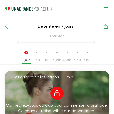
Détente en 7 jours
Cours de yoga intensifs
Relaxation
1
jour de 7
1 jour
2 jour
3 jour
4 jour
5 jour
6 jour
7 jour
Pratiquer avec les vidéos ·
15 min
Connectez-vous au club pour commencer à pratiquer
Ce cours est disponible par abonnement