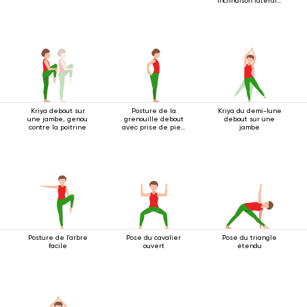
inclinaison latérale
2
Kriya debout sur
Posture de la
Kriya du demi-lune
une jambe, genou
grenouille debout
debout sur une
contre la poitrine
avec prise de pied
jambe
à une main
Posture de l'arbre
Pose du cavalier
Pose du triangle
facile
ouvert
étendu