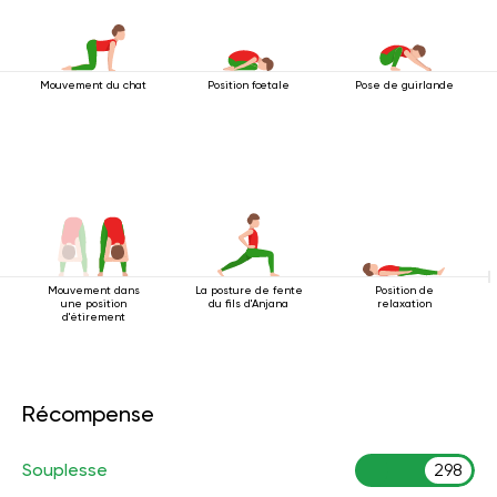
Mouvement du chat
Position fœtale
Pose de guirlande
Mouvement dans
La posture de fente
Position de
une position
du fils d'Anjana
relaxation
d'étirement
Récompense
Souplesse
298