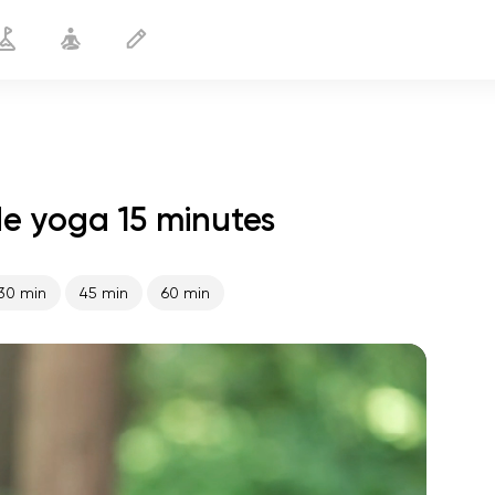
e yoga 15 minutes
Le yoga au bureau
15 min
30 min
45 min
60 min
le vol de l'âme
01:44
paix intérieure
01:27