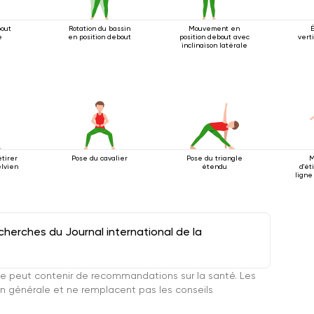
bout
Rotation du bassin
Mouvement en
e
en position debout
position debout avec
vert
inclinaison latérale
étirer
Pose du cavalier
Pose du triangle
M
elvien
étendu
d'ét
ligne
herches du Journal international de la
e peut contenir de recommandations sur la santé. Les
n générale et ne remplacent pas les conseils