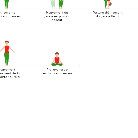
Étirements
Mouvement du
Posture d'étirement
icaux alternés
genou en position
du genou fléchi
debout
ouvement
Pranayama de
irement de la
respiration alternée
 antérieure du
corps