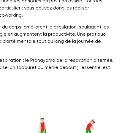
 longues périodes en position assise. Tous les
rticulier ; vous pouvez donc les réaliser
coworking.
du corps, améliorent la circulation, soulagent les
rgie et augmentent la productivité. Une pratique
la clarté mentale tout au long de la journée de
piration : le Pranayama de la respiration alternée.
haise, un tabouret ou même debout ; l’essentiel est