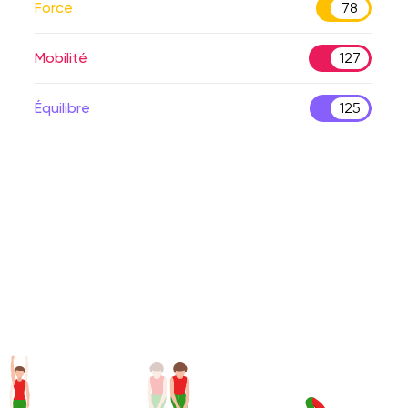
Force
78
Mobilité
127
Équilibre
125