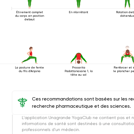
Étirement complet
En m'arrêtant
Rotation de
du corps en position
détendu
debout
La posture de fente
Prasarita
Renforcer et 
du fils d'Anjana
Padottanasana 1, la
le plancher p
tête au sol
Ces recommandations sont basées sur les rec
recherche pharmaceutique et des sciences.
L'application Unagrande YogaClub ne contient pas et n
informations de santé sont destinées à une consultatio
professionnels d'un médecin.