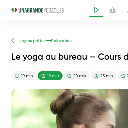
Leçons prêtes
Relaxation
Le yoga au bureau — Cours d
10 min
15 min
20 min
25 min