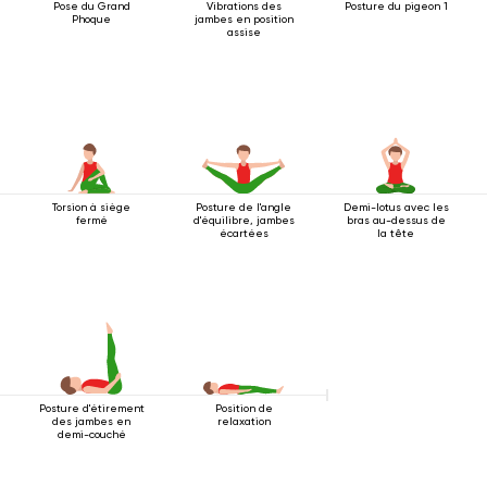
Pose du Grand
Vibrations des
Posture du pigeon 1
Phoque
jambes en position
assise
Torsion à siège
Posture de l'angle
Demi-lotus avec les
fermé
d'équilibre, jambes
bras au-dessus de
écartées
la tête
Posture d'étirement
Position de
des jambes en
relaxation
demi-couché