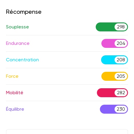
Récompense
Souplesse
298
Endurance
204
Concentration
208
Force
205
Mobilité
282
Équilibre
230