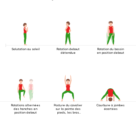
Salutation au soleil
Rotation debout
Rotation du bassin
détendue
en position debout
Rotations alternées
Posture du cavalier
Courbure à jambes
des hanches en
sur la pointe des
écartées
position debout
pieds, les bras
tendus au-dessus
de la tête