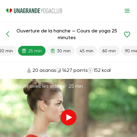
Ouverture de la hanche — Cours de yoga 25
Leçons prêtes
Flexibilité
Bassin
Articulations
minutes
20 min
25 min
30 min
45 min
60 min
90 mi
20 asanas
1427 points
152 kcal
Pratiquer avec les vidéos ·
25 min