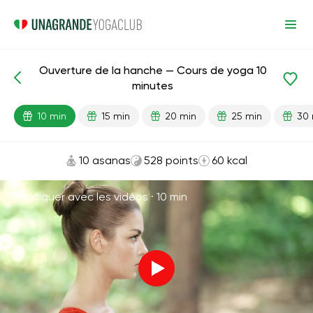
Ouverture de la hanche — Cours de yoga 10
Leçons prêtes
Flexibilité
Bassin
Articulations
minutes
10 min
15 min
20 min
25 min
30 
10 asanas
528 points
60 kcal
Pratiquer avec les vidéos ·
10 min