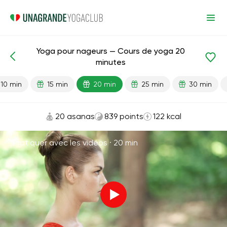
Yoga pour nageurs — Cours de yoga 20
Leçons prêtes
Sport
minutes
10 min
15 min
20 min
25 min
30 min
20 asanas
839 points
122 kcal
Pratiquer avec les vidéos ·
20 min