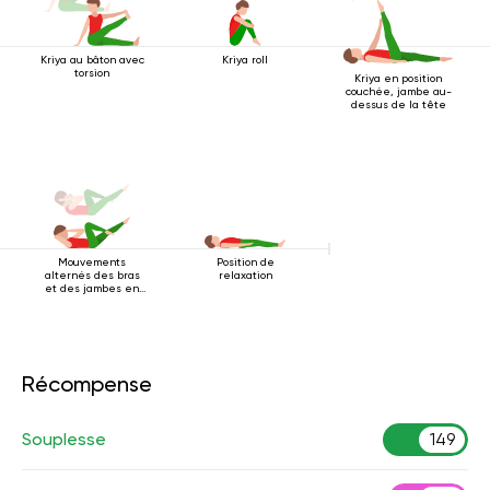
Kriya au bâton avec
Kriya roll
torsion
Kriya en position
couchée, jambe au-
dessus de la tête
Mouvements
Position de
alternés des bras
relaxation
et des jambes en
position allongée
sur le dos
Récompense
Souplesse
149