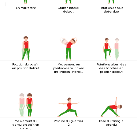
En m'arrêtant
Crunch latéral
Rotation debout
debout
détendue
Rotation du bassin
Mouvement en
Rotations alternées
en position debout
position debout avec
des hanches en
inclinaison latérale
position debout
2
Mouvement du
Posture du guerrier
Pose du triangle
genou en position
2
étendu
debout