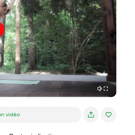
paix intérieure
01:27
rêves du matin
01:34
fraîcheur de la forêt
05:00
Voix de l'instructeur
pluie d'été
02:00
silence des montagnes
02:00
brise de mer
02:00
la voix du vent
02:00
forêt de printemps
02:00
on vidéo