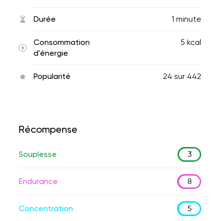
Durée
1 minute
Consommation
5 kcal
d'énergie
Popularité
24
sur
442
Récompense
Souplesse
3
Endurance
8
Concentration
5