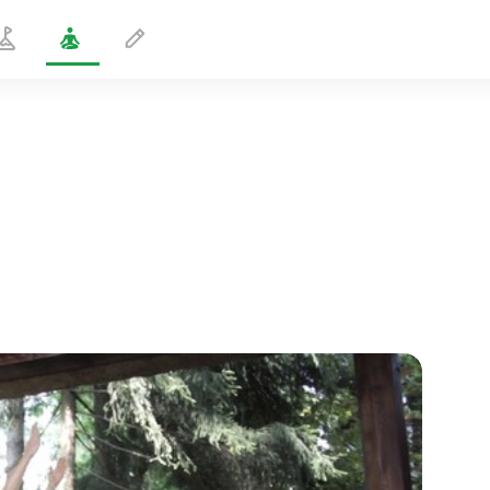
Posture de la chaise
1 min
le vol de l'âme
01:44