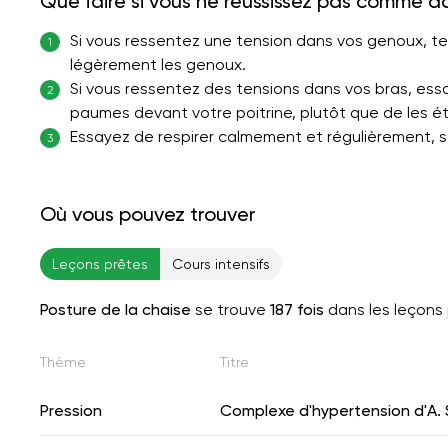
Que faire si vous ne réussissez pas comme d
Si vous ressentez une tension dans vos genoux, t
1
légèrement les genoux.
Si vous ressentez des tensions dans vos bras, essa
2
paumes devant votre poitrine, plutôt que de les ét
Essayez de respirer calmement et régulièrement, sa
3
Où vous pouvez trouver
Leçons prêtes
Cours intensifs
Posture de la chaise
se trouve
187 fois
dans les leçons
Thème
Titre
Pression
Complexe d'hypertension d'A. 