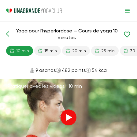
Yoga pour l'hyperlordose — Cours de yoga 10
Leçons prêtes
Petit dos
Dos
minutes
10 min
15 min
20 min
25 min
30 
9 asanas
482 points
54 kcal
Pratiquer avec les vidéos ·
10 min