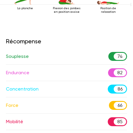
La planche
Flexion des jambes
Position de
en position assise
relaxation
Récompense
Souplesse
74
Endurance
82
Concentration
86
Force
66
Mobilité
85