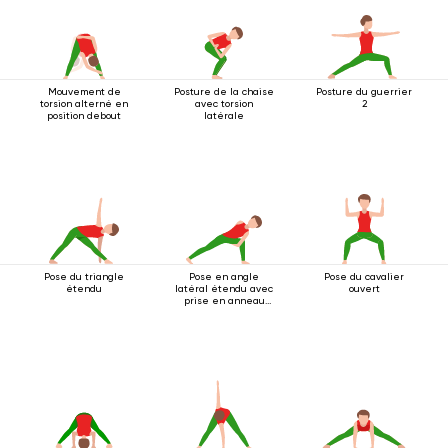
Mouvement de
Posture de la chaise
Posture du guerrier
torsion alterné en
avec torsion
2
position debout
latérale
Pose du triangle
Pose en angle
Pose du cavalier
étendu
latéral étendu avec
ouvert
prise en anneau
sous le genou