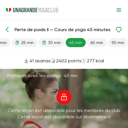
Perte de poids II — Cours de yoga 45 minutes
Leçons prêtes
Avancé
Perte de poids
 min
25 min
30 min
45 min
60 min
90 min
41 asanas
2402 points
277 kcal
Pratiquer avec les vidéos ·
45 min
Cette leçon est disponible pour les membres du club
Cette leçon est disponible sur abonnement