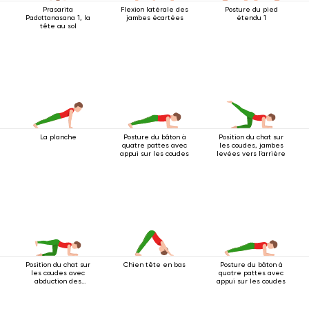
Prasarita
Flexion latérale des
Posture du pied
Padottanasana 1, la
jambes écartées
étendu 1
tête au sol
La planche
Posture du bâton à
Position du chat sur
quatre pattes avec
les coudes, jambes
appui sur les coudes
levées vers l'arrière
Position du chat sur
Chien tête en bas
Posture du bâton à
les coudes avec
quatre pattes avec
abduction des
appui sur les coudes
jambes