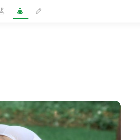
Posture du pied étendu 1
2 min
le vol de l'âme
01:44