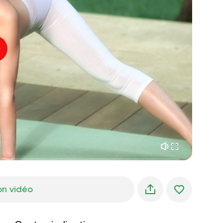
paix intérieure
01:27
rêves du matin
01:34
fraîcheur de la forêt
05:00
Voix de l'instructeur
pluie d'été
02:00
silence des montagnes
02:00
brise de mer
02:00
la voix du vent
02:00
forêt de printemps
02:00
on vidéo