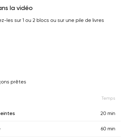
ans la vidéo
les sur 1 ou 2 blocs ou sur une pile de livres
çons prêtes
Temps
eintes
20 min
e
60 min