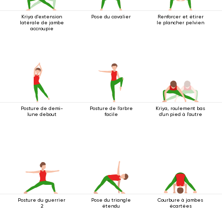
Kriya d'extension
Pose du cavalier
Renforcer et étirer
latérale de jambe
le plancher pelvien
accroupie
Posture de demi-
Posture de l'arbre
Kriya, roulement bas
lune debout
facile
d'un pied à l'autre
Posture du guerrier
Pose du triangle
Courbure à jambes
2
étendu
écartées