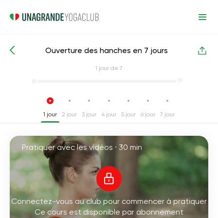
Ouverture des hanches en 7 jours
Cours de yoga intensifs
Articulations
1
jour de 7
1 jour
2 jour
3 jour
4 jour
5 jour
6 jour
7 jour
Pratiquer avec les vidéos ·
30 min
Connectez-vous au club pour commencer à pratiquer
Ce cours est disponible par abonnement