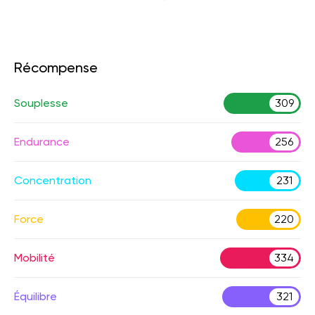
Récompense
Souplesse
309
Endurance
256
Concentration
231
Force
220
Mobilité
334
Équilibre
321