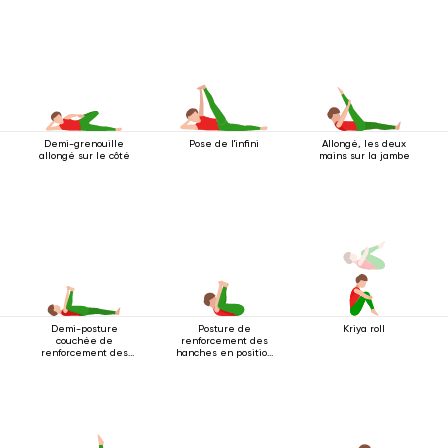
Demi-grenouille
Pose de l'infini
Allongé, les deux
allongé sur le côté
mains sur la jambe
Demi-posture
Posture de
Kriya roll
couchée de
renforcement des
renforcement des
hanches en position
hanches
couchée 2