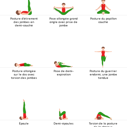
Posture d'étirement
Pose allongée grand
Posture du papillon
des jambes en
angle avec prise de
couché
demi-couché
jambe
Posture allongée
Pose de demi-
Posture du guerrier
sur le dos avec
expiration
endormi, une jambe
torsion des jambes
tendue
Épaule
Demi-épaules
Torsion de la posture
de la charrue