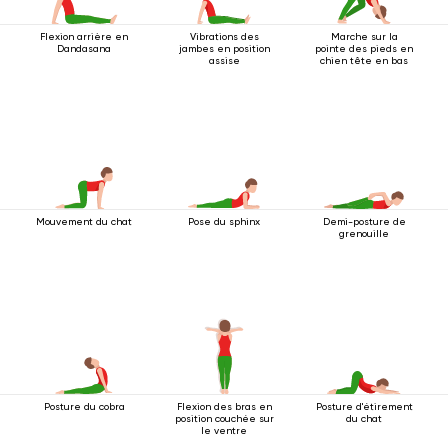
Flexion arrière en
Vibrations des
Marche sur la
Dandasana
jambes en position
pointe des pieds en
assise
chien tête en bas
Mouvement du chat
Pose du sphinx
Demi-posture de
grenouille
Posture du cobra
Flexion des bras en
Posture d'étirement
position couchée sur
du chat
le ventre