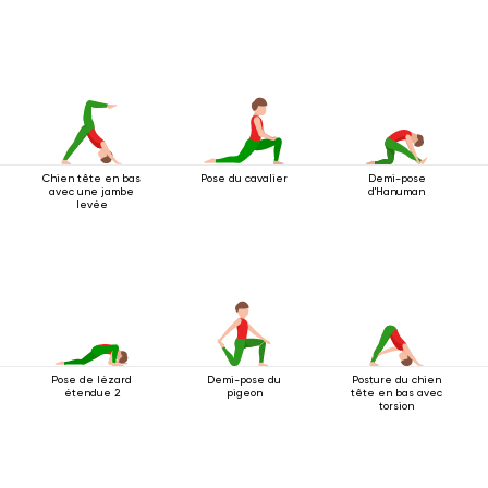
Chien tête en bas
Pose du cavalier
Demi-pose
avec une jambe
d'Hanuman
levée
Pose de lézard
Demi-pose du
Posture du chien
étendue 2
pigeon
tête en bas avec
torsion