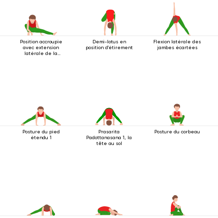
Position accroupie
Demi-lotus en
Flexion latérale des
avec extension
position d'étirement
jambes écartées
latérale de la
jambe
Posture du pied
Prasarita
Posture du corbeau
étendu 1
Padottanasana 1, la
tête au sol