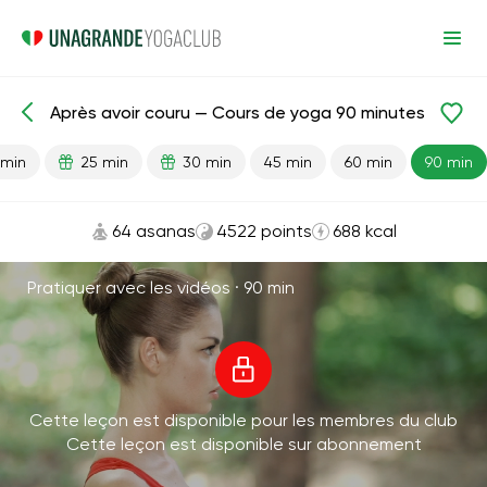
Après avoir couru — Cours de yoga 90 minutes
Leçons prêtes
Sport
En cours d'exécution
 min
25 min
30 min
45 min
60 min
90 min
64 asanas
4522 points
688 kcal
Pratiquer avec les vidéos ·
90 min
Cette leçon est disponible pour les membres du club
Cette leçon est disponible sur abonnement