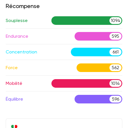
Récompense
Souplesse
1094
Endurance
595
Concentration
661
Force
562
Mobilité
1014
Équilibre
596