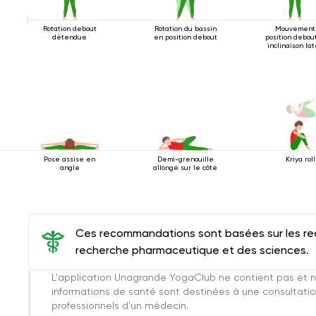
Rotation debout
Rotation du bassin
Mouvement
détendue
en position debout
position debou
inclinaison la
Pose assise en
Demi-grenouille
Kriya roll
angle
allongé sur le côté
Ces recommandations sont basées sur les rec
recherche pharmaceutique et des sciences.
L'application Unagrande YogaClub ne contient pas et n
informations de santé sont destinées à une consultatio
professionnels d'un médecin.