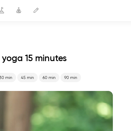
 yoga 15 minutes
Après avoir couru
15 min
30 min
45 min
60 min
90 min
le vol de l'âme
01:44
paix intérieure
01:27