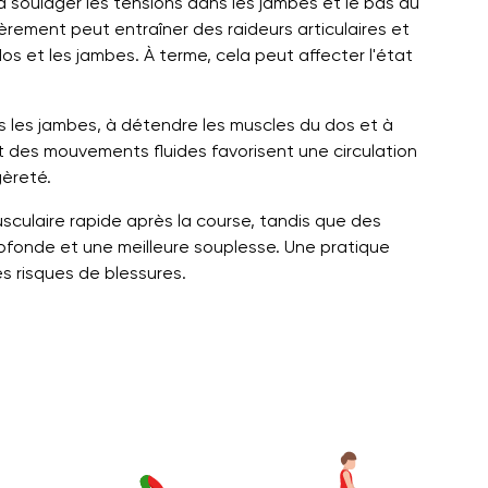
à soulager les tensions dans les jambes et le bas du
lièrement peut entraîner des raideurs articulaires et
s et les jambes. À terme, cela peut affecter l'état
s les jambes, à détendre les muscles du dos et à
et des mouvements fluides favorisent une circulation
èreté.
ulaire rapide après la course, tandis que des
rofonde et une meilleure souplesse. Une pratique
es risques de blessures.