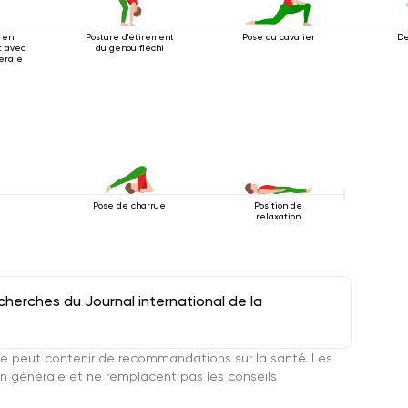
 en
Posture d'étirement
Pose du cavalier
De
t avec
du genou fléchi
térale
Pose de charrue
Position de
relaxation
herches du Journal international de la
e peut contenir de recommandations sur la santé. Les
n générale et ne remplacent pas les conseils