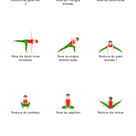
Posture du guerrier
Pose du triangle
Pose du demi-lune
2
étendu
Pose de demi-lune
Pose en angle
Posture du pied
torsadée
latéral tordu
étendu 1
Posture du corbeau
Pose du papillon
Posture de tortue