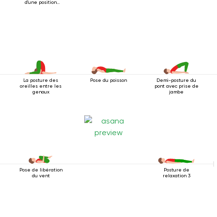
d'une position
couchée
La posture des
Pose du poisson
Demi-posture du
oreilles entre les
pont avec prise de
genoux
jambe
Pose de libération
Posture de
du vent
relaxation 3