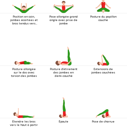
Position en coin,
Pose allongée grand
Posture du papillon
jambes écartées et
angle avec prise de
couché
bras tendus vers
jambe
l'avant
Posture allongée
Posture d'étirement
Extensions de
sur le dos avec
des jambes en
jambes couchées
torsion des jambes
demi-couché
Étendre les bras
Épaule
Pose de charrue
vers le haut à partir