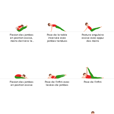
Flexion des jambes
Pose de la table
Posture angulaire
en position assise,
inversée avec
assise avec appui
mains derrière le
jambes tendues
des mains
dos
Flexion des jambes
Pose de l'infini avec
Pose de l'infini
en position assise
levées de jambes