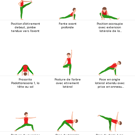
Position d'étirement
Fente avant
Position accroupie
debout, jambe
profonde
avec extension
tendue vers l'avant
latérale de la
jambe
Prasarita
Posture de l'arbre
Pose en angle
Padottanasana 1, la
avec étirement
latéral étendu avec
tête au sol
latéral
prise en anneau
sous le genou