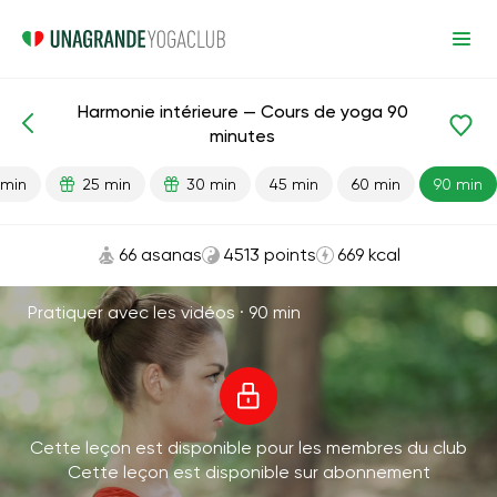
Harmonie intérieure — Cours de yoga 90
Leçons prêtes
Anti-stress
minutes
 min
25 min
30 min
45 min
60 min
90 min
66 asanas
4513 points
669 kcal
Pratiquer avec les vidéos ·
90 min
Cette leçon est disponible pour les membres du club
Cette leçon est disponible sur abonnement