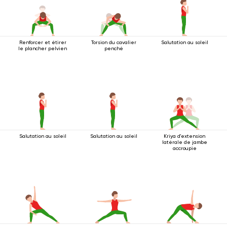
Renforcer et étirer
Torsion du cavalier
Salutation au soleil
le plancher pelvien
penché
Salutation au soleil
Salutation au soleil
Kriya d'extension
latérale de jambe
accroupie