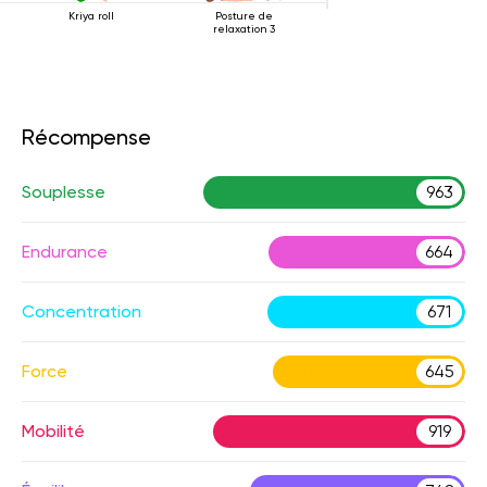
Kriya roll
Posture de
relaxation 3
Récompense
Souplesse
963
Endurance
664
Concentration
671
Force
645
Mobilité
919