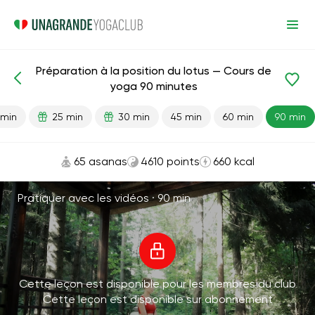
Préparation à la position du lotus — Cours de
Leçons prêtes
Flexibilité
yoga 90 minutes
 min
25 min
30 min
45 min
60 min
90 min
65 asanas
4610 points
660 kcal
Pratiquer avec les vidéos ·
90 min
Cette leçon est disponible pour les membres du club
Cette leçon est disponible sur abonnement