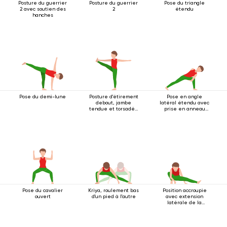
Posture du guerrier
Posture du guerrier
Pose du triangle
2 avec soutien des
2
étendu
hanches
Pose du demi-lune
Posture d'étirement
Pose en angle
debout, jambe
latéral étendu avec
tendue et torsadée
prise en anneau
vers l'avant
sous le genou
Pose du cavalier
Kriya, roulement bas
Position accroupie
ouvert
d'un pied à l'autre
avec extension
latérale de la
jambe