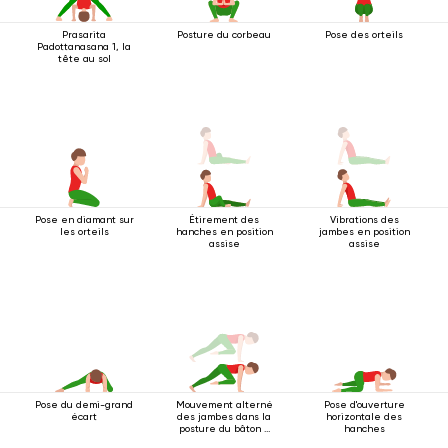
Prasarita
Posture du corbeau
Pose des orteils
Padottanasana 1, la
tête au sol
Pose en diamant sur
Étirement des
Vibrations des
les orteils
hanches en position
jambes en position
assise
assise
Pose du demi-grand
Mouvement alterné
Pose d'ouverture
écart
des jambes dans la
horizontale des
posture du bâton à
hanches
quatre pattes