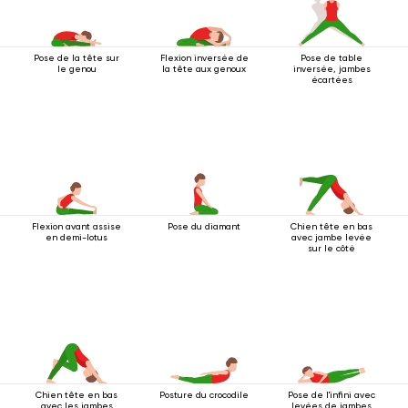
Pose de la tête sur
Flexion inversée de
Pose de table
le genou
la tête aux genoux
inversée, jambes
écartées
Flexion avant assise
Pose du diamant
Chien tête en bas
en demi-lotus
avec jambe levée
sur le côté
Chien tête en bas
Posture du crocodile
Pose de l'infini avec
avec les jambes
levées de jambes