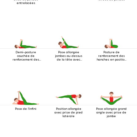
entrelacées
Demi-posture
Pose allongée
Posture de
couchée de
jambes au-dessus
renforcement des
renforcement des
de la tête avec
hanches en position
hanches
prise
couchée
Pose de l'infini
Position allongée
Pose allongée grand
avec prise de pied
angle avec prise de
latérale
jambe