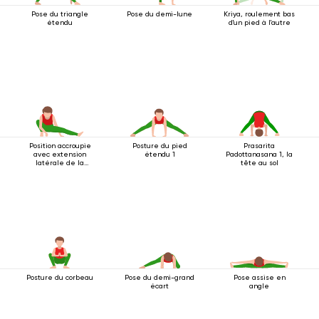
Pose du triangle
Pose du demi-lune
Kriya, roulement bas
étendu
d'un pied à l'autre
Position accroupie
Posture du pied
Prasarita
avec extension
étendu 1
Padottanasana 1, la
latérale de la
tête au sol
jambe
Posture du corbeau
Pose du demi-grand
Pose assise en
écart
angle