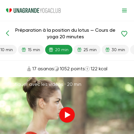
Préparation à la position du lotus — Cours de
Leçons prêtes
Flexibilité
yoga 20 minutes
10 min
15 min
20 min
25 min
30 min
17 asanas
1052 points
122 kcal
Pratiquer avec les vidéos ·
20 min