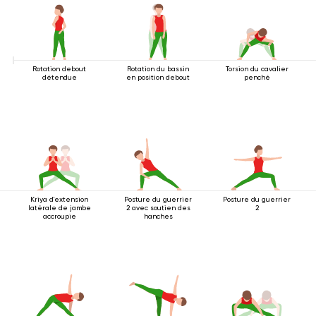
Rotation debout
Rotation du bassin
Torsion du cavalier
détendue
en position debout
penché
Kriya d'extension
Posture du guerrier
Posture du guerrier
latérale de jambe
2 avec soutien des
2
accroupie
hanches