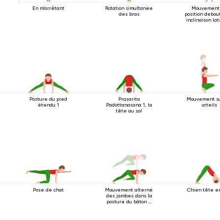
En m'arrêtant
Rotation simultanée
Mouvement
des bras
position debou
inclinaison la
2
Posture du pied
Prasarita
Mouvement su
étendu 1
Padottanasana 1, la
orteils
tête au sol
Pose de chat
Mouvement alterné
Chien tête e
des jambes dans la
posture du bâton à
quatre pattes