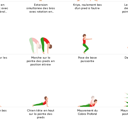
 en
Extension
Kriya, roulement bas
Le
t avec
simultanée des bras
d'un pied à l'autre
dé
térale
avec rotation en
poin
position debout
les b
r les
Marche sur la
Pose de base
De
pointe des pieds en
puissante
position étirée
n bas
Chien tête en haut
Mouvement du
Mouv
sur la pointe des
Cobra Profond
posi
pieds