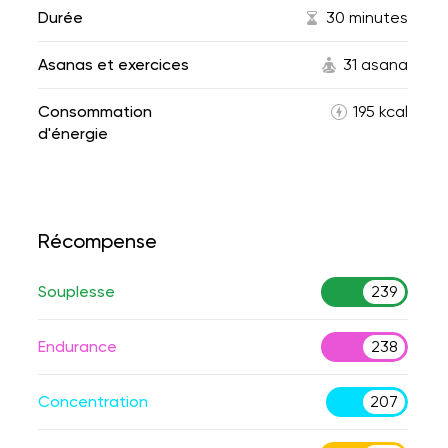
Durée
30 minutes
Asanas et exercices
31 asana
Consommation
195 kcal
d'énergie
Récompense
Souplesse
239
Endurance
238
Concentration
207