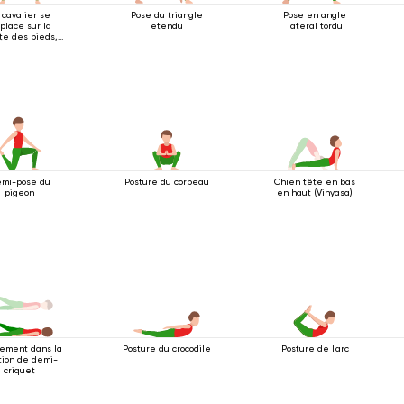
 cavalier se
Pose du triangle
Pose en angle
place sur la
étendu
latéral tordu
te des pieds,
ras tendus vers
le haut.
mi-pose du
Posture du corbeau
Chien tête en bas
pigeon
en haut (Vinyasa)
Posture du crocodile
Posture de l'arc
ement dans la
tion de demi-
criquet