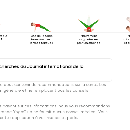
rtable
Pose de la table
Mouvement
M
 1
inversée avec
angulaire en
alte
jambes tendues
position couchée
et 
posi
herches du Journal international de la
e peut contenir de recommandations sur la santé. Les
n générale et ne remplacent pas les conseils
se basant sur ces informations, nous vous recommandons
grande YogaClub ne fournit aucun conseil médical. Vous
ette application à vos risques et périls.