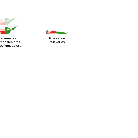
ouvements
Position de
rnés des bras
relaxation
des jambes en
tion allongée
sur le dos