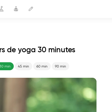
urs de yoga 30 minutes
Sortir de la dépression
30 min
30 min
45 min
60 min
90 min
le vol de l'âme
01:44
paix intérieure
01:27