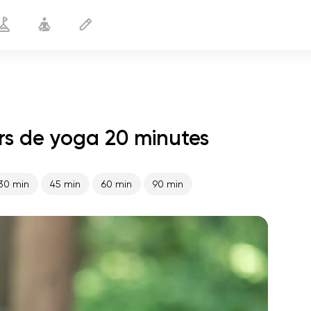
urs de yoga 20 minutes
Sortir de la dépression
20 min
30 min
45 min
60 min
90 min
le vol de l'âme
01:44
paix intérieure
01:27