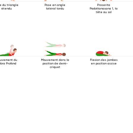
e du triangle
Pose en angle
Prasarita
étendu
latéral tordu
Padottanasana 1, la
tête au sol
uvement du
Flexion des jambes
Mouvement dans la
bra Profond
en position assise
position de demi-
criquet