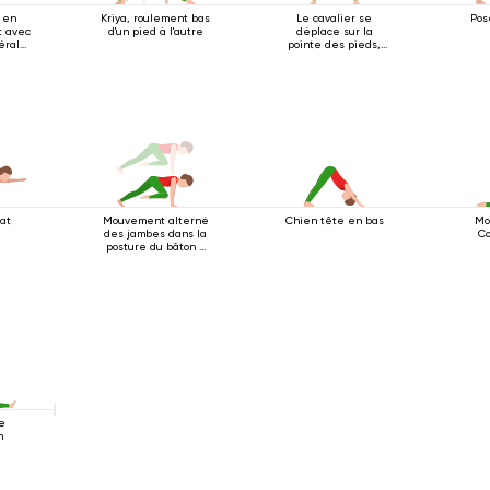
 en
Kriya, roulement bas
Le cavalier se
Pos
t avec
d'un pied à l'autre
déplace sur la
térale
pointe des pieds,
les bras tendus vers
le haut.
at
Mouvement alterné
Chien tête en bas
Mo
des jambes dans la
Co
posture du bâton à
quatre pattes
de
n