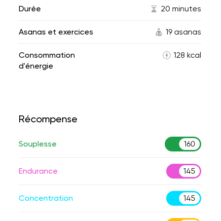
Durée
20 minutes
Asanas et exercices
19 asanas
Consommation
128 kcal
d'énergie
Récompense
Souplesse
160
Endurance
145
Concentration
145