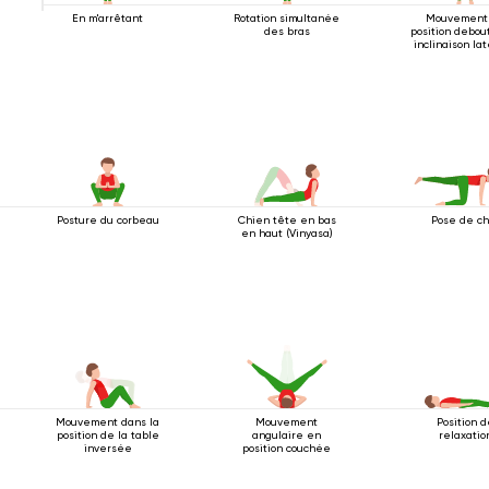
En m'arrêtant
Rotation simultanée
Mouvement
des bras
position debou
inclinaison la
2
Posture du corbeau
Chien tête en bas
Pose de ch
en haut (Vinyasa)
Mouvement dans la
Mouvement
Position 
position de la table
angulaire en
relaxatio
inversée
position couchée