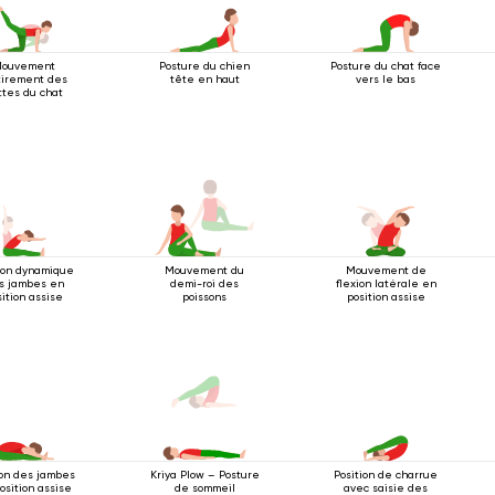
ouvement
Posture du chien
Posture du chat face
tirement des
tête en haut
vers le bas
ttes du chat
ion dynamique
Mouvement du
Mouvement de
s jambes en
demi-roi des
flexion latérale en
sition assise
poissons
position assise
ion des jambes
Position de charrue
Kriya Plow – Posture
osition assise
avec saisie des
de sommeil