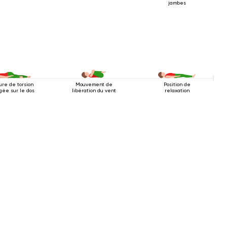
jambes
ure de torsion
Mouvement de
Position de
gée sur le dos
libération du vent
relaxation