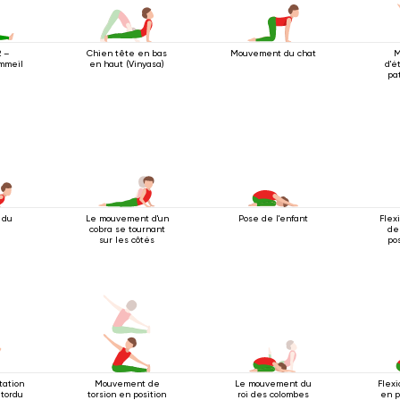
Chien tête en bas
Mouvement du chat
M
2 –
en haut (Vinyasa)
d'é
mmeil
pa
 du
Le mouvement d'un
Pose de l'enfant
Flex
cobra se tournant
de
sur les côtés
po
tation
Mouvement de
Le mouvement du
Flex
 tordu
torsion en position
roi des colombes
en p