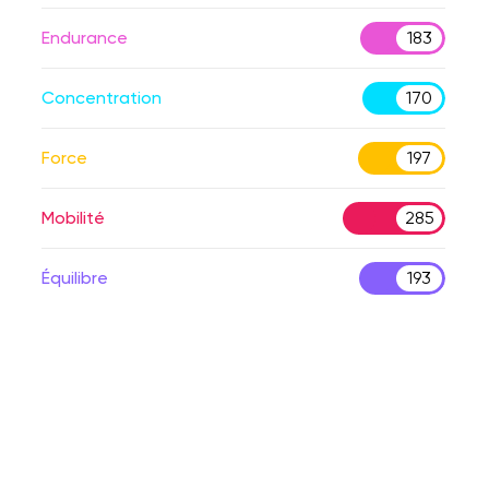
Endurance
183
Concentration
170
Force
197
Mobilité
285
Équilibre
193