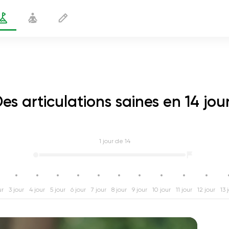
es articulations saines en 14 jou
1
jour de 14
ur
3 jour
4 jour
5 jour
6 jour
7 jour
8 jour
9 jour
10 jour
11 jour
12 jour
13 