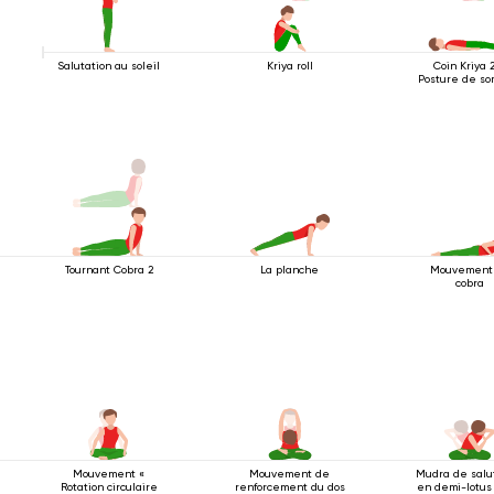
Salutation au soleil
Kriya roll
Coin Kriya 
Posture de so
Tournant Cobra 2
La planche
Mouvement
cobra
Mouvement «
Mouvement de
Mudra de salu
Rotation circulaire
renforcement du dos
en demi-lotus