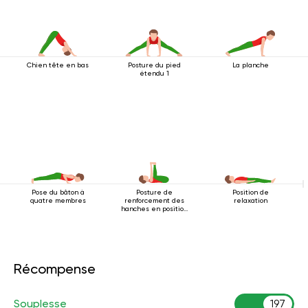
Chien tête en bas
Posture du pied
La planche
étendu 1
Pose du bâton à
Posture de
Position de
quatre membres
renforcement des
relaxation
hanches en position
couchée
Récompense
Souplesse
197