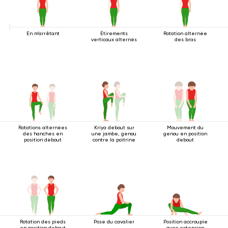
En m'arrêtant
Étirements
Rotation alternée
verticaux alternés
des bras
Rotations alternées
Kriya debout sur
Mouvement du
des hanches en
une jambe, genou
genou en position
position debout
contre la poitrine
debout
Rotation des pieds
Pose du cavalier
Position accroupie
en position debout
avec extension