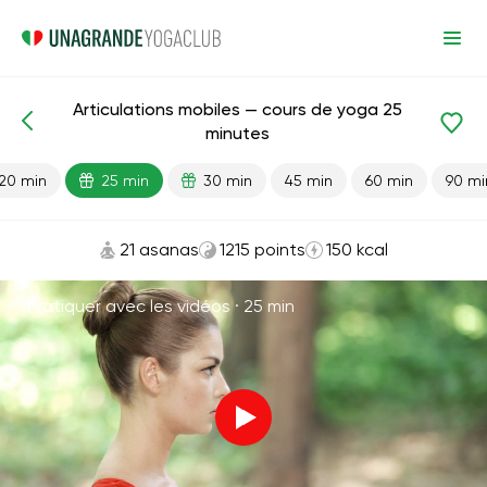
Articulations mobiles — cours de yoga 25
Leçons prêtes
Articulations
minutes
20 min
25 min
30 min
45 min
60 min
90 mi
21 asanas
1215 points
150 kcal
Pratiquer avec les vidéos ·
25 min