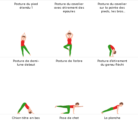
Posture du pied
Posture du cavalier
Posture du cavalier
étendu 1
avec étirement des
sur la pointe des
épaules
pieds, les bras
tendus au-dessus
de la tête
Posture de demi-
Posture de l'arbre
Posture d'étirement
lune debout
du genou fléchi
Chien tête en bas
Pose de chat
La planche