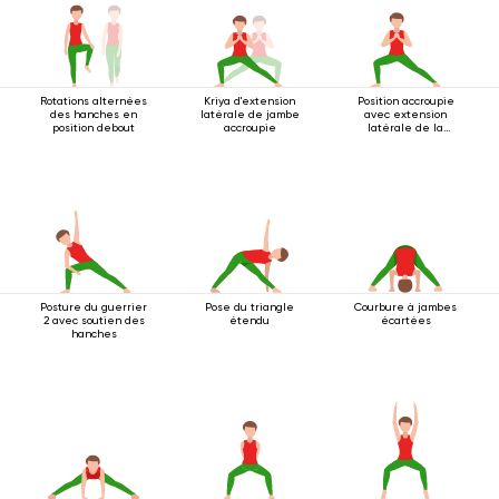
Rotations alternées
Kriya d'extension
Position accroupie
des hanches en
latérale de jambe
avec extension
position debout
accroupie
latérale de la
jambe
Posture du guerrier
Pose du triangle
Courbure à jambes
2 avec soutien des
étendu
écartées
hanches