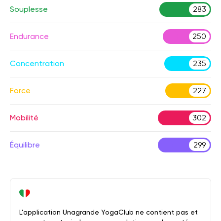
Souplesse
283
Endurance
250
Concentration
235
Force
227
Mobilité
302
Équilibre
299
L'application Unagrande YogaClub ne contient pas et