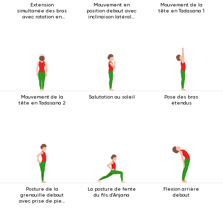
Extension
Mouvement en
Mouvement de la
simultanée des bras
position debout avec
tête en Tadasana 1
avec rotation en
inclinaison latérale
position debout
2
Mouvement de la
Salutation au soleil
Pose des bras
tête en Tadasana 2
étendus
Posture de la
La posture de fente
Flexion arrière
grenouille debout
du fils d'Anjana
debout
avec prise de pied
à une main