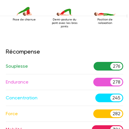
Pose de charrue
Demi-posture du
Position de
pont avec les bras
relaxation
joints
Récompense
Souplesse
276
Endurance
278
Concentration
245
Force
282