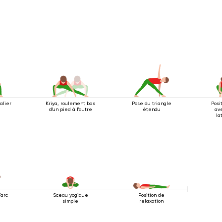
alier
Kriya, roulement bas
Pose du triangle
Posi
d'un pied à l'autre
étendu
av
la
'arc
Sceau yogique
Position de
simple
relaxation