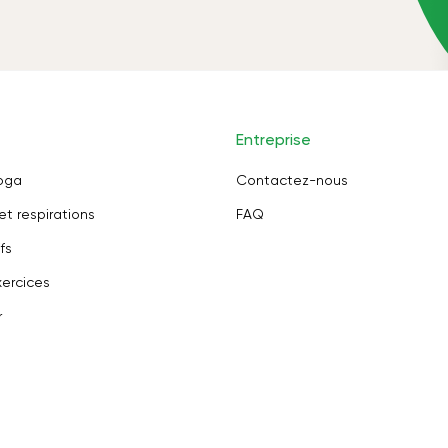
Entreprise
oga
Contactez-nous
et respirations
FAQ
fs
ercices
r