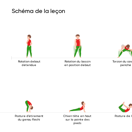
Schéma de la leçon
Rotation debout
Rotation du bassin
Torsion du cav
détendue
en position debout
penché
Posture d'étirement
Chien tête en haut
Posture de l
du genou fléchi
sur la pointe des
pieds