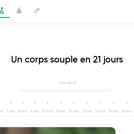
Un corps souple en 21 jours
1
jour de 21
our
7 jour
8 jour
9 jour
10 jour
11 jour
12 jour
13 jour
14 jour
15 jour
16 jour