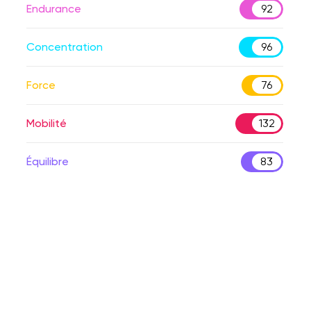
Endurance
92
Concentration
96
Force
76
Mobilité
132
Équilibre
83