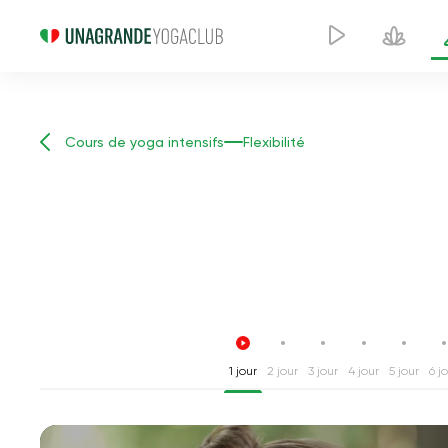
Cours de yoga intensifs
Flexibilité
1 jour
2 jour
3 jour
4 jour
5 jour
6 j