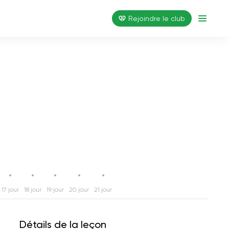
Rejoindre le club
17 jour
18 jour
19 jour
20 jour
21 jour
Détails de la leçon