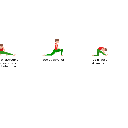
tion accroupie
Pose du cavalier
Demi-pose
ec extension
d'Hanuman
térale de la
jambe