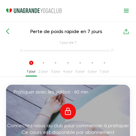
Perte de poids rapide en 7 jours
Cours de yoga intensifs
Perte de poids
1
jour de 7
1 jour
2 jour
3 jour
4 jour
5 jour
6 jour
7 jour
Pratiquer avec les vidéos ·
60 min
Connectez-vous au club pour commencer à pratiquer
Ce cours est disponible par abonnement