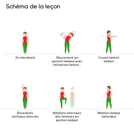
Schéma de la leçon
En m'arrêtant
Mouvement en
Crunch latéral
position debout avec
debout
inclinaison latérale
2
Étirements
Rotations alternées
Rotation debout
verticaux alternés
des hanches en
détendue
position debout