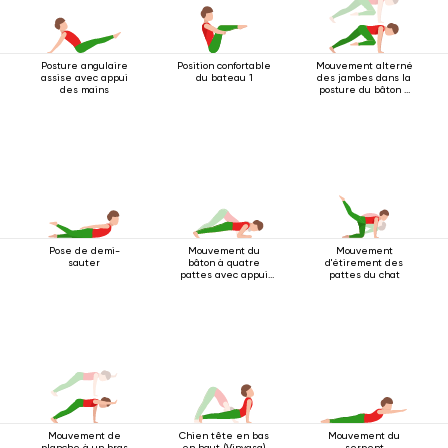
Posture angulaire
Position confortable
Mouvement alterné
assise avec appui
du bateau 1
des jambes dans la
des mains
posture du bâton à
quatre pattes
Pose de demi-
Mouvement du
Mouvement
sauter
bâton à quatre
d'étirement des
pattes avec appui
pattes du chat
au coude
Mouvement de
Chien tête en bas
Mouvement du
planche à un bras
en haut (Vinyasa)
serpent