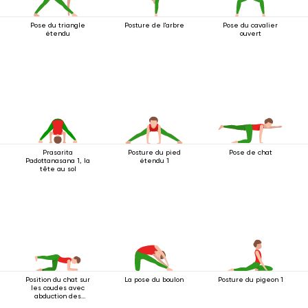
Pose du triangle
Posture de l'arbre
Pose du cavalier
étendu
ouvert
Prasarita
Posture du pied
Pose de chat
Padottanasana 1, la
étendu 1
tête au sol
Position du chat sur
La pose du boulon
Posture du pigeon 1
les coudes avec
abduction des
jambes