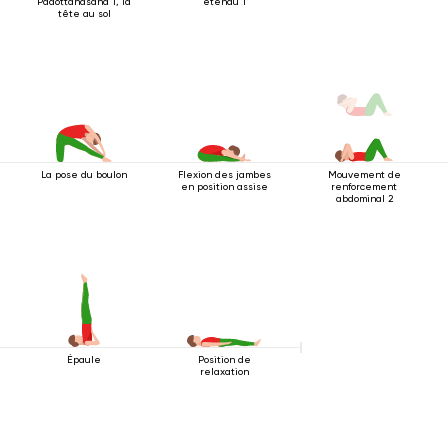
Padottanasana 1, la
étendu 1
tête au sol
La pose du boulon
Flexion des jambes
Mouvement de
en position assise
renforcement
abdominal 2
Épaule
Position de
relaxation