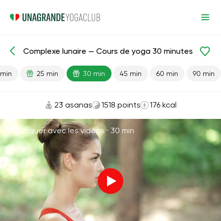
Complexe lunaire — Cours de yoga 30 minutes
Leçons prêtes
Relaxation
 min
25 min
30 min
45 min
60 min
90 min
23 asanas
1518 points
176 kcal
Pratiquer avec les vidéos ·
30 min