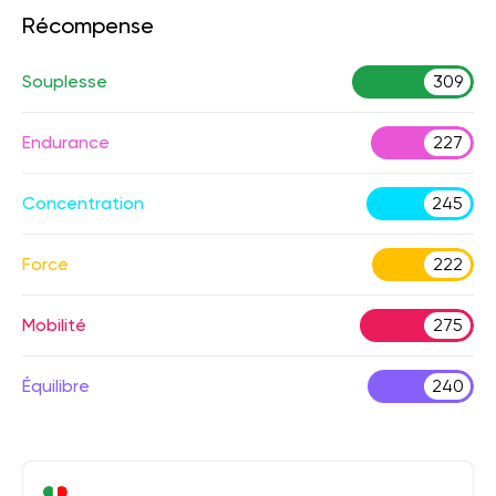
Récompense
Souplesse
309
Endurance
227
Concentration
245
Force
222
Mobilité
275
Équilibre
240