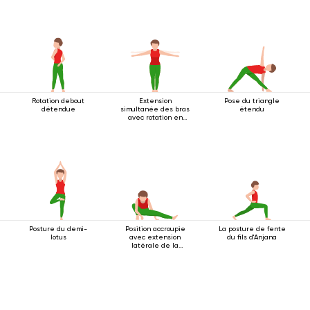
Rotation debout
Extension
Pose du triangle
détendue
simultanée des bras
étendu
avec rotation en
position debout
Posture du demi-
Position accroupie
La posture de fente
lotus
avec extension
du fils d'Anjana
latérale de la
jambe