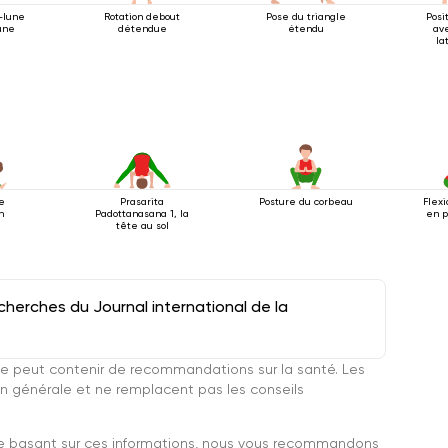
-lune
Rotation debout
Pose du triangle
Posi
une
détendue
étendu
av
la
e
Prasarita
Posture du corbeau
Flex
n
Padottanasana 1, la
en p
tête au sol
herches du Journal international de la
e peut contenir de recommandations sur la santé. Les
n générale et ne remplacent pas les conseils
se basant sur ces informations, nous vous recommandons