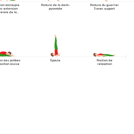
tion accroupie
Posture de la demi-
Posture du guerrier
ec extension
pyramide
3 avec support
térale de la
jambe
ion des jambes
Épaule
Position de
osition assise
relaxation