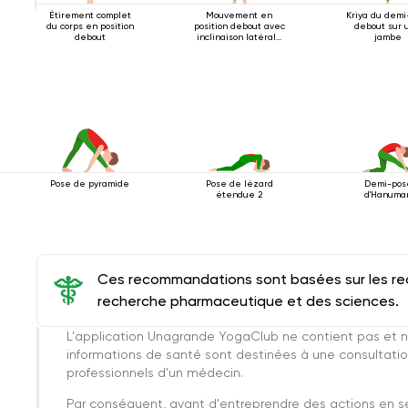
Étirement complet
Mouvement en
Kriya du demi
du corps en position
position debout avec
debout sur 
debout
inclinaison latérale
jambe
2
Pose de pyramide
Pose de lézard
Demi-pos
étendue 2
d'Hanuma
Ces recommandations sont basées sur les rec
recherche pharmaceutique et des sciences.
L'application Unagrande YogaClub ne contient pas et n
informations de santé sont destinées à une consultatio
professionnels d'un médecin.
Par conséquent, avant d'entreprendre des actions en 