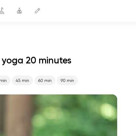
 yoga 20 minutes
Complexe lunaire
20 min
min
45 min
60 min
90 min
le vol de l'âme
01:44
paix intérieure
01:27