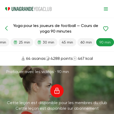
Yoga pour les joueurs de football — Cours de
Leçons prêtes
Sport
yoga 90 minutes
 min
25 min
30 min
45 min
60 min
90 min
64 asanas
4288 points
467 kcal
Pratiquer avec les vidéos ·
90 min
Cette leçon est disponible pour les membres du club
Cette leçon est disponible sur abonnement