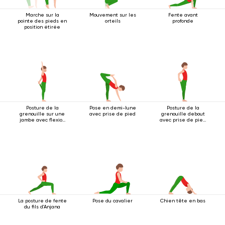
Marche sur la
Mouvement sur les
Fente avant
pointe des pieds en
orteils
profonde
position étirée
Posture de la
Pose en demi-lune
Posture de la
grenouille sur une
avec prise de pied
grenouille debout
jambe avec flexion
avec prise de pied
arrière
à une main
La posture de fente
Pose du cavalier
Chien tête en bas
du fils d'Anjana