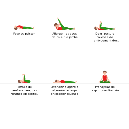
Pose du poisson
Allongé, les deux
Demi-posture
mains sur la jambe
couchée de
renforcement des
hanches
Posture de
Extension diagonale
Pranayama de
renforcement des
alternée du corps
respiration alternée
hanches en position
en position couchée
couchée