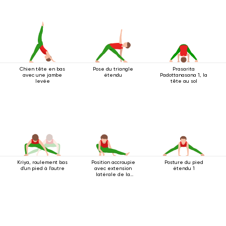
Chien tête en bas
Pose du triangle
Prasarita
avec une jambe
étendu
Padottanasana 1, la
levée
tête au sol
Kriya, roulement bas
Position accroupie
Posture du pied
d'un pied à l'autre
avec extension
étendu 1
latérale de la
jambe