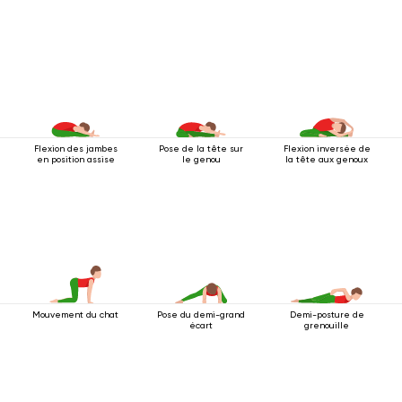
Flexion des jambes
Pose de la tête sur
Flexion inversée de
en position assise
le genou
la tête aux genoux
Mouvement du chat
Pose du demi-grand
Demi-posture de
écart
grenouille