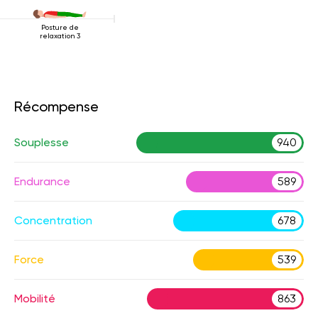
Posture de
relaxation 3
Récompense
Souplesse
940
Endurance
589
Concentration
678
Force
539
Mobilité
863