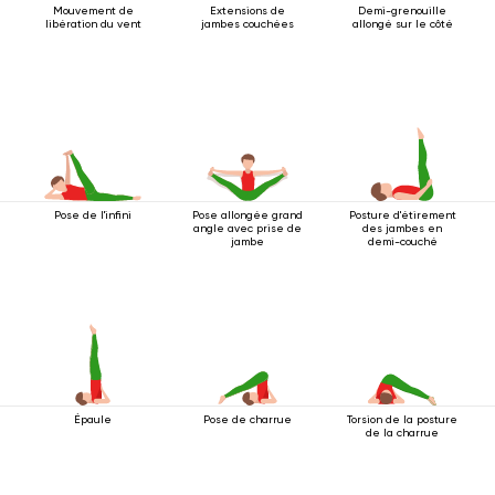
Mouvement de
Extensions de
Demi-grenouille
libération du vent
jambes couchées
allongé sur le côté
Pose de l'infini
Pose allongée grand
Posture d'étirement
angle avec prise de
des jambes en
jambe
demi-couché
Épaule
Pose de charrue
Torsion de la posture
de la charrue