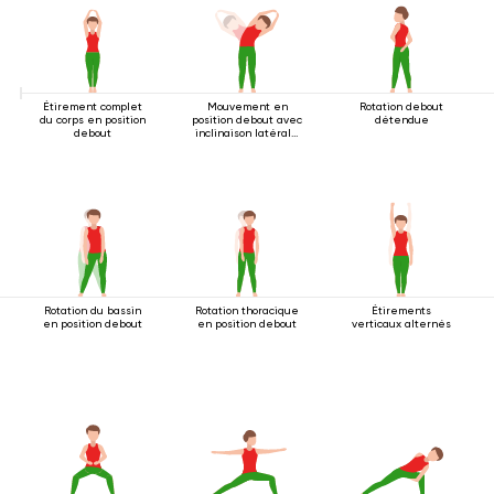
Étirement complet
Mouvement en
Rotation debout
du corps en position
position debout avec
détendue
debout
inclinaison latérale
2
Rotation du bassin
Rotation thoracique
Étirements
en position debout
en position debout
verticaux alternés