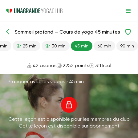
Sommeil profond — Cours de yoga 45 minutes
Leçons prêtes
Rêve
 min
25 min
30 min
45 min
60 min
90 min
42 asanas
2252 points
311 kcal
Pratiquer avec les vidéos ·
45 min
Cette leçon est disponible pour les membres du club
Cette leçon est disponible sur abonnement