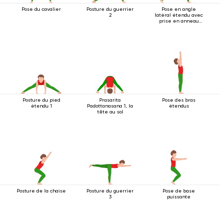
Pose du cavalier
Posture du guerrier
Pose en angle
2
latéral étendu avec
prise en anneau
sous le genou
Posture du pied
Prasarita
Pose des bras
étendu 1
Padottanasana 1, la
étendus
tête au sol
Posture de la chaise
Posture du guerrier
Pose de base
3
puissante