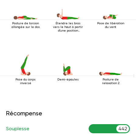
Posture de torsion
Étendre les bras
Pose de libération
allongée sur le dos
vers le haut à partir
du vent
d'une position
couchée
Pose du corps
Demi-épaules
Posture de
inversé
relaxation 2
Récompense
Souplesse
442