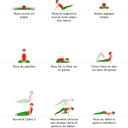
Pose assise en
Posture angulaire
Sceau yogique
angle
assise avec appui
simple
des mains
Pose du papillon
Pose de la tête sur
Chien tête en bas
le genou
en haut (Vinyasa)
Tournant Cobra 2
Mouvement alterné
Pose du bâton à
des jambes dans la
quatre membres
posture du bâton à