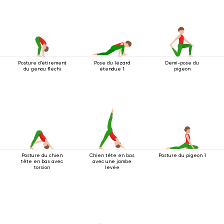
Posture d'étirement
Pose du lézard
Demi-pose du
du genou fléchi
étendue 1
pigeon
Posture du chien
Chien tête en bas
Posture du pigeon 1
tête en bas avec
avec une jambe
torsion
levée