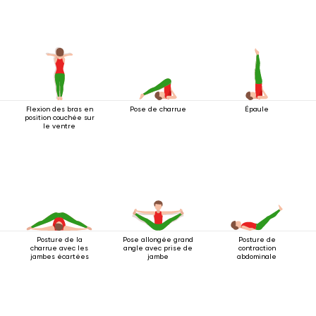
quatre pattes
Flexion des bras en
Pose de charrue
Épaule
position couchée sur
le ventre
Posture de la
Pose allongée grand
Posture de
charrue avec les
angle avec prise de
contraction
jambes écartées
jambe
abdominale