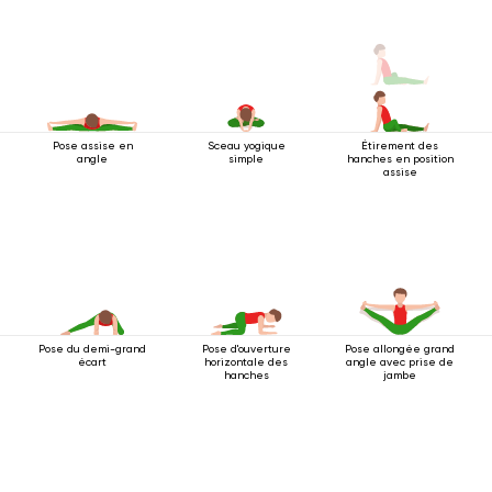
Pose assise en
Sceau yogique
Étirement des
angle
simple
hanches en position
assise
Pose du demi-grand
Pose d'ouverture
Pose allongée grand
écart
horizontale des
angle avec prise de
hanches
jambe