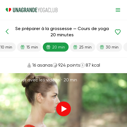
Se préparer à la grossesse — Cours de yoga
Leçons prêtes
Grossesse
20 minutes
10 min
15 min
20 min
25 min
30 min
16 asanas
924 points
87 kcal
Pratiquer avec les vidéos ·
20 min