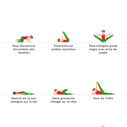
Pose d'ouverture
Extensions de
Pose allongée grand
horizontale des
jambes couchées
angle avec prise de
hanches
jambe
Posture de torsion
Demi-grenouille
Pose de l'infini
allongée sur le dos
allongé sur le côté