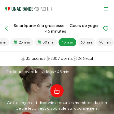
Se préparer à la grossesse — Cours de yoga
Leçons prêtes
Grossesse
45 minutes
 min
25 min
30 min
45 min
60 min
90 min
35 asanas
2307 points
246 kcal
Pratiquer avec les vidéos ·
45 min
Cette leçon est disponible pour les membres du club
Cette leçon est disponible sur abonnement