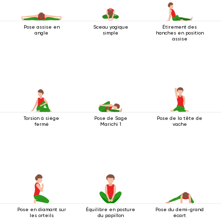
Pose assise en
Sceau yogique
Étirement des
angle
simple
hanches en position
assise
Torsion à siège
Pose de Sage
Pose de la tête de
fermé
Marichi 1
vache
Pose en diamant sur
Équilibre en posture
Pose du demi-grand
les orteils
du papillon
écart