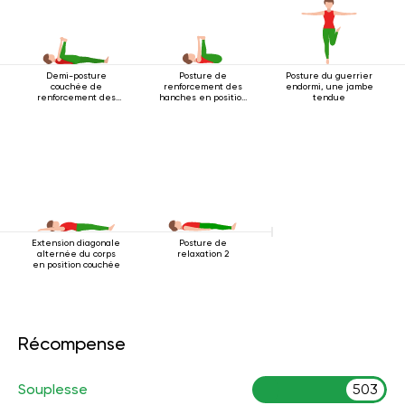
Demi-posture
Posture de
Posture du guerrier
couchée de
renforcement des
endormi, une jambe
renforcement des
hanches en position
tendue
hanches
couchée
Extension diagonale
Posture de
alternée du corps
relaxation 2
en position couchée
Récompense
Souplesse
503