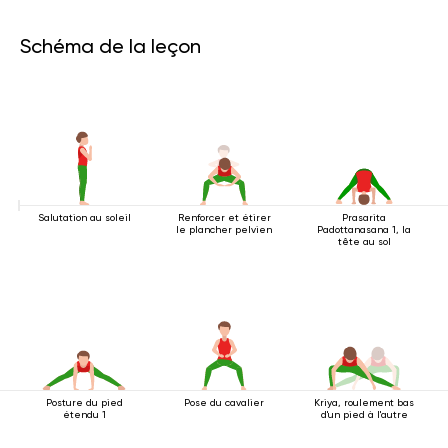
Schéma de la leçon
Salutation au soleil
Renforcer et étirer
Prasarita
le plancher pelvien
Padottanasana 1, la
tête au sol
Posture du pied
Pose du cavalier
Kriya, roulement bas
étendu 1
d'un pied à l'autre