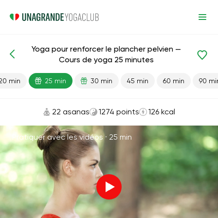
Yoga pour renforcer le plancher pelvien —
Leçons prêtes
Bassin
Cours de yoga 25 minutes
20 min
25 min
30 min
45 min
60 min
90 mi
22 asanas
1274 points
126 kcal
Pratiquer avec les vidéos ·
25 min