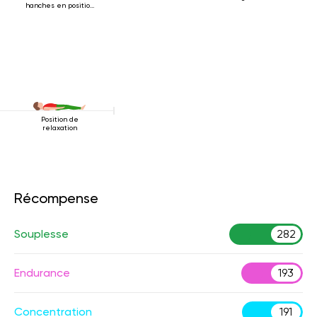
hanches en position
couchée
Position de
relaxation
Récompense
Souplesse
282
Endurance
193
Concentration
191